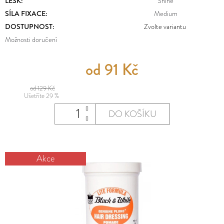
E
LESK
:
Shine
MĚNA
SÍLA FIXACE
:
Medium
T
(CZK)
DOSTUPNOST:
Zvolte variantu
E
Možnosti doručení
PŘIHLÁŠENÍ
N
od
91 Kč
A
J
od 129 Kč
Ušetříte 29 %
Í
DO KOŠÍKU
T
?
Akce
HLEDAT