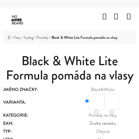
K
Přejít
O
Hledat
Nákup
M
na
Zpět
Zpět
Š
obsah
košík
HOLENÍ
Í
C
Domů
/
Vlasy
/
Styling
/
Pomády
/
Black & White Lite Formula pomáda na vlasy
K
VOUSY
O
A
KNÍR
Black & White Lite
P
O
Formula pomáda na vlasy
VLASY
T
OBLIČEJ
Ř
JMÉNO ZNAČKY
:
Black&White
A
TĚLO
E
VARIANTA:
B
ZNAČKY
KATEGORIE
:
Pomády na vlasy
U
EAN
:
Zvolte variantu
PROMOTION
J
TYP
:
Olejová
OUTLET