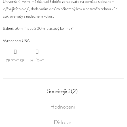
Univerzální, velmi měkká, tudíž dobře zpracovatelná pomáda s obsahem
vyživujících olejů, dodá vašim vlasům přirozený lesk a nezaměnitelnou vůni
cukrové vaty s nádechem kokosu.
Balení: 50ml nebo 200ml plastový kelímek
Vyrobeno v USA.
ZEPTAT SE
HLÍDAT
Související (2)
Hodnocení
Diskuze