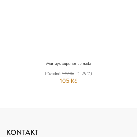
Murray's Superior pomáda
Původně:
149 Kč
(–29 %)
105 Kč
Z
Á
P
KONTAKT