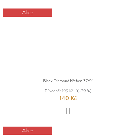
Akce
Black Diamond hřeben 37/9"
Původně:
199 Kč
(–29 %)
140 Kč
DO
KOŠÍKU
Akce