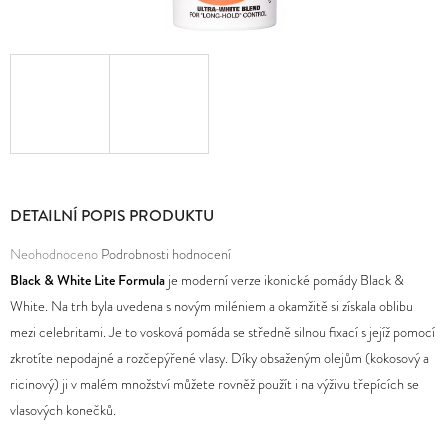
D
O
P
O
R
U
Č
DETAILNÍ POPIS PRODUKTU
U
J
Průměrné
Neohodnoceno
Podrobnosti hodnocení
E
hodnocení
Black & White Lite Formula
je
moderní verze ikonické pomády Black &
M
produktu
White. Na trh byla uvedena s novým miléniem a okamžitě si získala oblibu
E
je
mezi celebritami.
Je to vosková pomáda se středně silnou fixací s jejíž pomocí
0,0
zkrotíte nepodajné a rozčepýřené vlasy. Díky obsaženým olejům (kokosový a
z
ricinový) ji v malém množství můžete rovněž použít i na výživu třepících se
5
vlasových konečků.
hvězdiček.