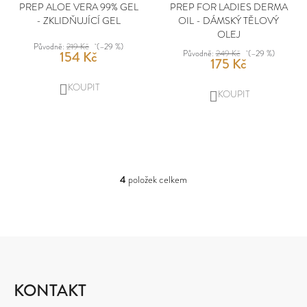
PREP ALOE VERA 99% GEL
PREP FOR LADIES DERMA
- ZKLIDŇUJÍCÍ GEL
OIL - DÁMSKÝ TĚLOVÝ
D
OLEJ
O
Původně:
219 Kč
(–29 %)
154 Kč
Původně:
249 Kč
(–29 %)
175 Kč
P
O
DO
DO
R
KOŠÍKU
KOŠÍKU
U
Č
U
J
4
položek celkem
O
E
V
M
L
Á
E
D
Z
A
C
Á
Í
P
KONTAKT
P
R