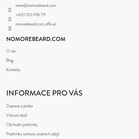
A
V
more
@
nomorebeard.com
K
T
Y
+420 720 978 771
Í
V
nomorebeard.com_official
Ý
P
NOMOREBEARD.COM
I
S
U
O nás
Blog
Kontakty
INFORMACE PRO VÁS
Doprava a platba
Vrácení zboží
Obchodní podmínky
Podmínky ochrany osobních údajů