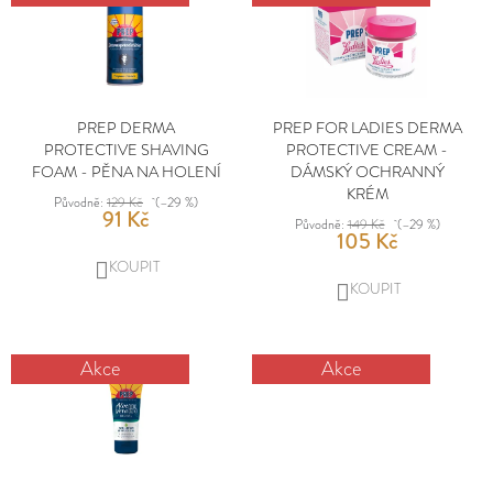
E
Ý
P
MĚNA
T
P
(CZK)
R
I
O
E
S
PŘIHLÁŠENÍ
D
N
P
U
PREP DERMA
PREP FOR LADIES DERMA
A
R
PROTECTIVE SHAVING
PROTECTIVE CREAM -
K
FOAM - PĚNA NA HOLENÍ
DÁMSKÝ OCHRANNÝ
O
J
T
KRÉM
D
Původně:
129 Kč
(–29 %)
Ů
91 Kč
Í
Původně:
149 Kč
(–29 %)
U
105 Kč
T
K
DO
T
?
DO
KOŠÍKU
Ů
KOŠÍKU
Akce
Akce
HLEDAT