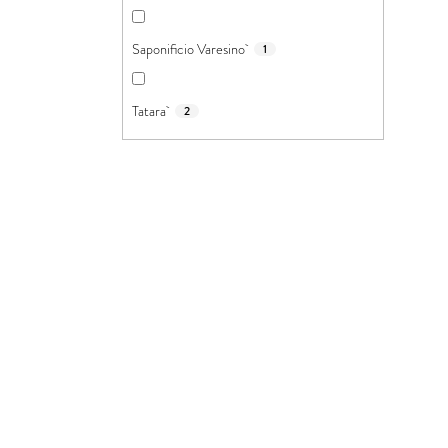
Saponificio Varesino
1
Tatara
2