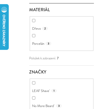
Í
MATERIÁL
P
A
N
Dřevo
2
E
L
Porcelán
3
Položek k zobrazení:
7
ZNAČKY
LEAF Shave
1
No More Beard
3