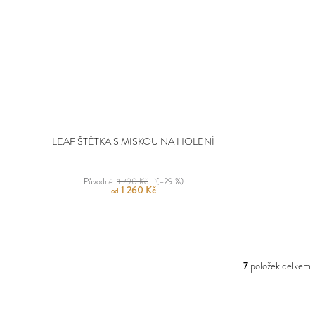
LEAF ŠTĚTKA S MISKOU NA HOLENÍ
Původně:
1 790 Kč
(–29 %)
1 260 Kč
od
7
položek celkem
O
V
L
Á