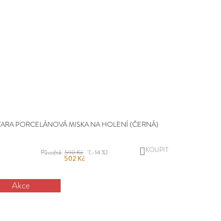
TARA PORCELÁNOVÁ MISKA NA HOLENÍ (ČERNÁ)
DO
Původně:
590 Kč
(–14 %)
502 Kč
KOŠÍKU
Akce