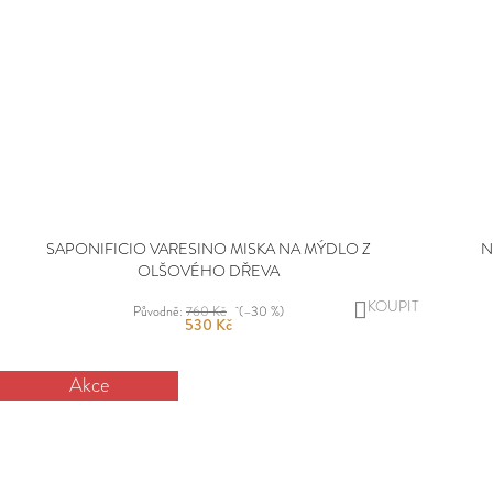
SAPONIFICIO VARESINO MISKA NA MÝDLO Z
N
OLŠOVÉHO DŘEVA
DO
Původně:
760 Kč
(–30 %)
530 Kč
KOŠÍKU
Akce