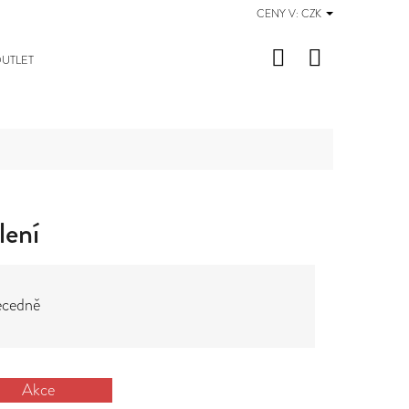
CENY V:
CZK
Hledat
Nákupní
UTLET
košík
lení
cedně
Akce