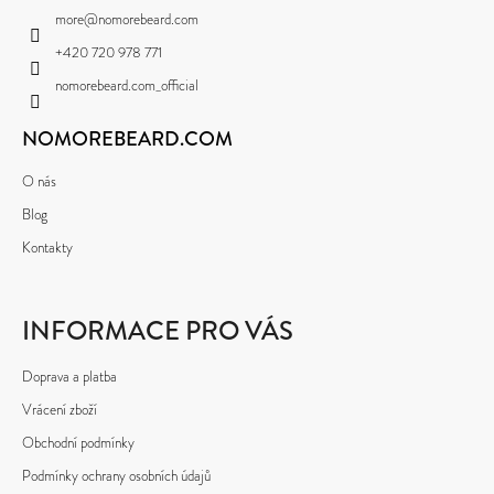
A
V
more
@
nomorebeard.com
K
T
Y
+420 720 978 771
Í
V
nomorebeard.com_official
Ý
P
NOMOREBEARD.COM
I
S
U
O nás
Blog
Kontakty
INFORMACE PRO VÁS
Doprava a platba
Vrácení zboží
Obchodní podmínky
Podmínky ochrany osobních údajů