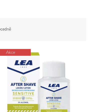
cedně
Akce