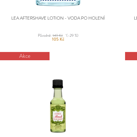
K
T
Ů
LEA AFTERSHAVE LOTION - VODA PO HOLENÍ
L
Původně:
149 Kč
(–29 %)
105 Kč
Akce