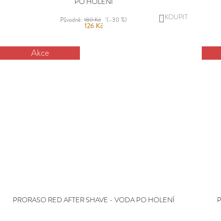
PO HOLENÍ
DO
Původně:
180 Kč
(–30 %)
126 Kč
KOŠÍKU
Akce
PRORASO RED AFTER SHAVE - VODA PO HOLENÍ
P