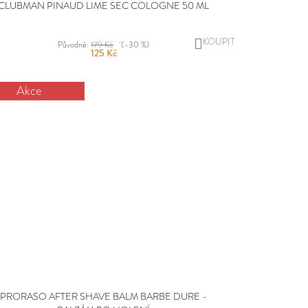
CLUBMAN PINAUD LIME SEC COLOGNE 50 ML
DO
Původně:
179 Kč
(–30 %)
125 Kč
KOŠÍKU
Akce
PRORASO AFTER SHAVE BALM BARBE DURE -