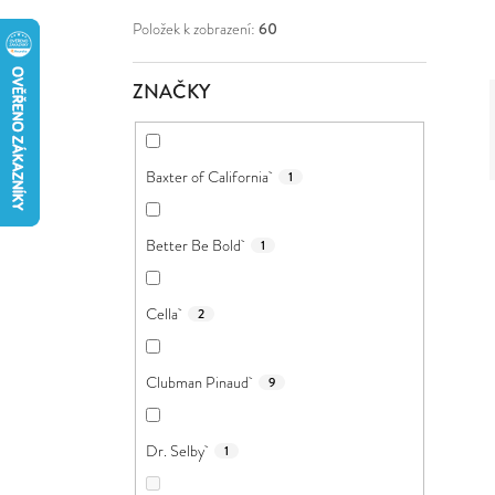
Í
Položek k zobrazení:
60
P
A
ZNAČKY
N
E
Baxter of California
1
L
Better Be Bold
1
Cella
2
Clubman Pinaud
9
Dr. Selby
1