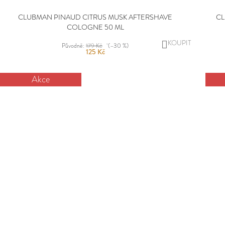
CLUBMAN PINAUD CITRUS MUSK AFTERSHAVE
CL
COLOGNE 50 ML
DO
Původně:
179 Kč
(–30 %)
125 Kč
KOŠÍKU
Akce