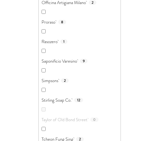
Officina Artigiana Milano
2
Proraso
8
Rasozero
1
Saponificio Varesino
9
Simpsons
2
Stirling Soap Co.
12
Taylor of Old Bond Street
0
Tcheon Fung Sing
2