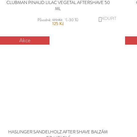
CLUBMAN PINAUD LILAC VEGETAL AFTERSHAVE 50
ML
DO
Původně:
179 Kč
(–30 %)
125 Kč
KOŠÍKU
Akce
HASLINGER SANDELHOLZ AFTER SHAVE BALZÁM