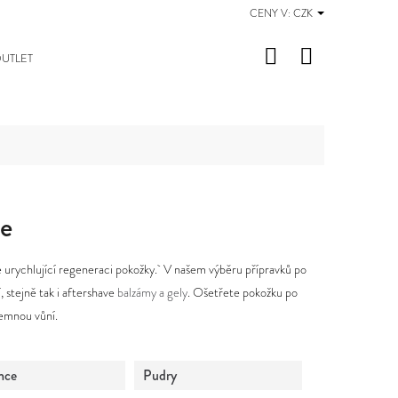
CENY V:
CZK
Hledat
Nákupní
UTLET
košík
e
e urychlující regeneraci pokožky. V našem výběru přípravků po
í, stejně tak i aftershave
balzámy a gely
. Ošetřete pokožku po
íjemnou vůní.
nce
Pudry