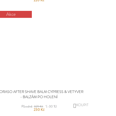
220 Kč
Akce
ORASO AFTER SHAVE BALM CYPRESS & VETYVER
- BALZÁM PO HOLENÍ
DO
Původně:
329 Kč
(–30 %)
230 Kč
KOŠÍKU