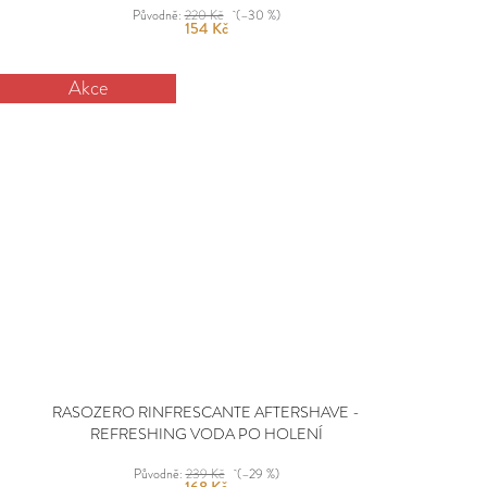
Původně:
220 Kč
(–30 %)
154 Kč
Akce
RASOZERO RINFRESCANTE AFTERSHAVE -
REFRESHING VODA PO HOLENÍ
Původně:
239 Kč
(–29 %)