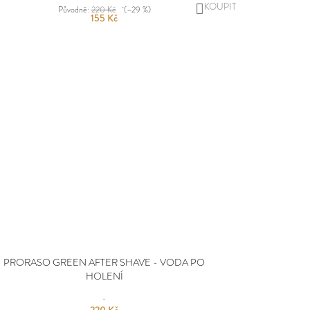
DO
Původně:
220 Kč
(–29 %)
155 Kč
KOŠÍKU
PRORASO GREEN AFTER SHAVE - VODA PO
HOLENÍ