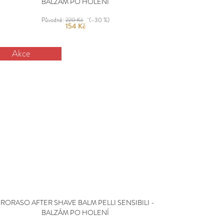
BALZÁM PO HOLENÍ
Původně:
220 Kč
(–30 %)
154 Kč
Akce
RORASO AFTER SHAVE BALM PELLI SENSIBILI -
BALZÁM PO HOLENÍ