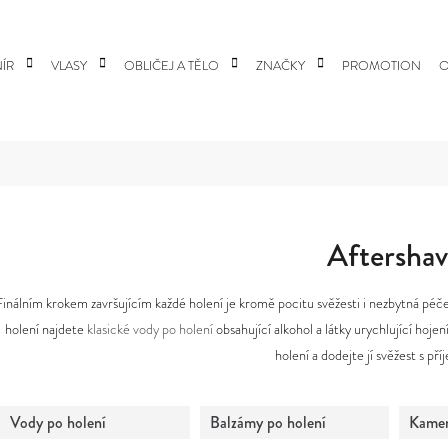
ÍR
VLASY
OBLIČEJ A TĚLO
ZNAČKY
PROMOTION
O
 POTŘEBUJETE NAJÍT?
HLEDAT
Aftershav
Finálním krokem završujícím každé holení je kromě pocitu svěžesti i nezbytná péč
DOPORUČUJEME
holení najdete
klasické vody po holení
obsahující alkohol a látky urychlující hojen
holení a dodejte jí svěžest s př
Vody po holení
Balzámy po holení
Kame