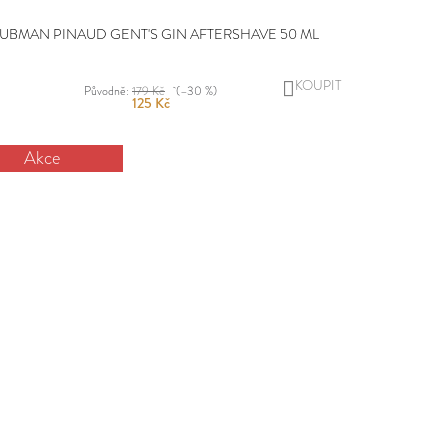
UBMAN PINAUD GENT'S GIN AFTERSHAVE 50 ML
DO
Původně:
179 Kč
(–30 %)
125 Kč
KOŠÍKU
Akce