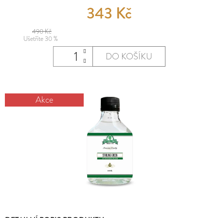
E
343 Kč
MĚNA
T
(CZK)
E
490 Kč
Ušetříte 30 %
PŘIHLÁŠENÍ
N
DO KOŠÍKU
A
J
Í
Akce
T
?
HLEDAT