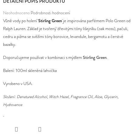
DETAILNÍ POPIS PRODUKTU
D
Průměrné
Neohodnoceno
Podrobnosti hodnocení
O
hodnocení
Vůně vody po holení
Stirling Green
je inspirována parfémem Polo Green od
P
produktu
Ralph Lauren. Základ je tvořený
dřevitými tóny lišejníku (oak moss), pačuli,
O
je
cedru a pižma se svěžími tóny borovice, levandule, bergamotu a čerstvé
R
0,0
bazalky.
U
z
Doporučujeme používat v kombinaci s mýdlem
Stirling Green
.
Č
5
U
hvězdiček.
Balení: 100ml skleněná lahvička
J
E
Vyrobeno v USA.
M
Složení: Denatured Alcohol, Witch Hazel, Fragrance Oil, Aloe, Glycerin,
E
Hydrovance