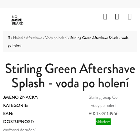
K
Přejít
O
Hledat
Nákup
M
na
Zpět
Zpět
Š
obsah
košík
HOLENÍ
Í
C
Domů
/
Holení
/
Aftershave
/
Vody po holení
/
Stirling Green Aftershave Splash - voda
K
VOUSY
po holení
O
A
KNÍR
P
Stirling Green Aftershave
O
VLASY
Splash - voda po holení
T
OBLIČEJ
Ř
A
TĚLO
JMÉNO ZNAČKY
:
Stirling Soap Co.
E
KATEGORIE
:
Vody po holení
B
ZNAČKY
EAN
:
8051739114966
U
DOSTUPNOST:
Skladem
PROMOTION
J
Možnosti doručení
OUTLET