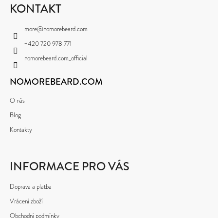
P
KONTAKT
A
more
@
nomorebeard.com
T
+420 720 978 771
Í
nomorebeard.com_official
NOMOREBEARD.COM
O nás
Blog
Kontakty
INFORMACE PRO VÁS
Doprava a platba
Vrácení zboží
Obchodní podmínky