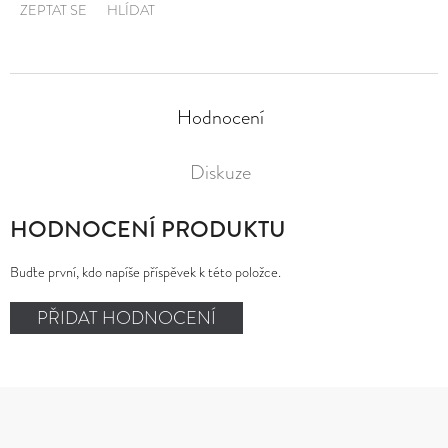
ZEPTAT SE
HLÍDAT
Hodnocení
Diskuze
HODNOCENÍ PRODUKTU
Buďte první, kdo napíše příspěvek k této položce.
PŘIDAT HODNOCENÍ
Z
Á