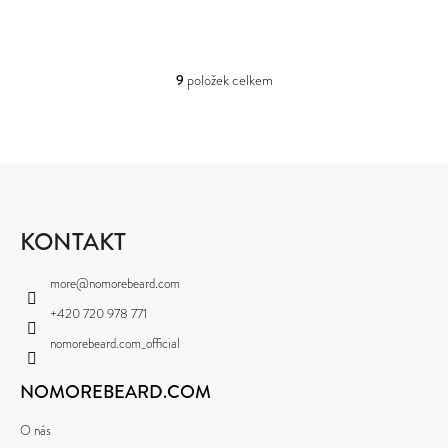
9
položek celkem
O
V
L
Á
D
Z
A
C
Á
Í
P
KONTAKT
P
R
A
V
more
@
nomorebeard.com
K
T
Y
+420 720 978 771
Í
V
nomorebeard.com_official
Ý
P
NOMOREBEARD.COM
I
S
U
O nás