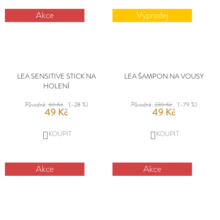
Akce
Výprodej
LEA SENSITIVE STICK NA
LEA ŠAMPON NA VOUSY
HOLENÍ
Původně:
69 Kč
(–28 %)
Původně:
239 Kč
(–79 %)
49 Kč
49 Kč
DO
DO
KOŠÍKU
KOŠÍKU
Akce
Akce