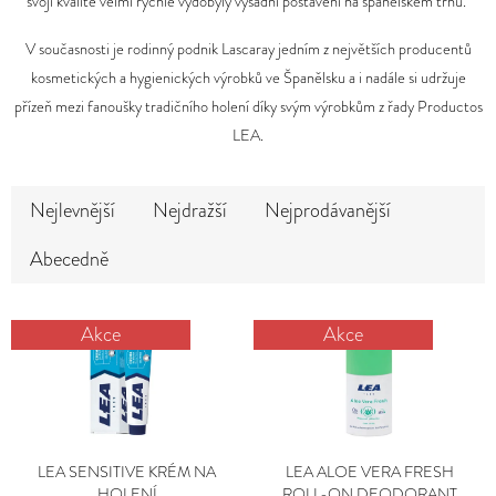
E
svojí kvalitě velmi rychle vydobyly výsadní postavení na španělském trhu.
MĚNA
T
(CZK)
V současnosti je rodinný podnik Lascaray jedním z největších producentů
E
kosmetických a hygienických výrobků ve Španělsku a i nadále si udržuje
PŘIHLÁŠENÍ
přízeň mezi fanoušky tradičního holení díky svým výrobkům z řady Productos
N
LEA.
A
J
Ř
Nejlevnější
Nejdražší
Nejprodávanější
Í
A
Z
T
Abecedně
E
?
N
V
Í
Akce
Akce
Ý
P
P
R
I
O
HLEDAT
S
D
P
U
LEA SENSITIVE KRÉM NA
LEA ALOE VERA FRESH
HOLENÍ
ROLL-ON DEODORANT