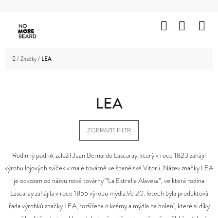
K
Přejít
O
Hledat
Nákup
M
na
Zpět
Zpět
Š
obsah
košík
HOLENÍ
Í
C
Domů
/
Značky
/
LEA
K
VOUSY
O
A
KNÍR
P
LEA
O
VLASY
T
ZOBRAZIT FILTR
OBLIČEJ
Ř
A
TĚLO
E
Rodinný podnik založil Juan Bernardo Lascaray, který v roce 1823 zahájil
výrobu lojových svíček v malé továrně ve španělské Vitorii. Název značky LEA
B
ZNAČKY
je odvozen od názvu nové továrny “La Estrella Alavesa”, ve která rodina
U
Lascaray zahájila v roce 1855 výrobu mýdla.Ve 20. letech byla produktová
PROMOTION
J
řada výrobků značky LEA, rozšířena o krémy a mýdla na holení, které si díky
OUTLET