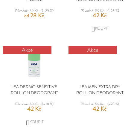
R
K
O
T
Původně:
39 Kč
(–29 %)
Původně:
59 Kč
(–28 %)
D
D
28 Kč
42 Kč
Ů
od
O
U
P
DO
K
O
T
KOŠÍKU
R
Ů
Akce
Akce
U
Č
U
J
E
LEA DERMO SENSITIVE
LEA MEN EXTRA DRY
M
ROLL-ON DEODORANT
ROLL-ON DEODORANT
E
Původně:
59 Kč
(–28 %)
Původně:
59 Kč
(–28 %)
42 Kč
42 Kč
DO
KOŠÍKU