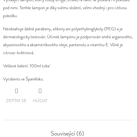
produktu
pod nimi. Tenhle šampon je díky svému složení, velmi vhodný i pro citlivou
D
je
pokožku.
O
0,0
P
Neobsahuje žádné parabeny, silikony ani polyethylenglykoly (PEG) a je
z
O
dermatologicky testován. Účinek šampónu je podporován směsí arganového,
5
R
abyssiniového a aksamitníkového oleje, pantenolu a vitamínu E. Vůně je
hvězdiček.
U
citruso-květinová.
Č
Velikost balení: 100ml tuba
U
J
Vyrobeno ve Španělsku.
E
M
E
ZEPTAT SE
HLÍDAT
Související (6)