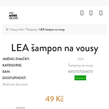
K
Přejít
O
Hledat
Nákup
M
na
Zpět
Zpět
Š
obsah
košík
HOLENÍ
Í
C
Domů
/
Vousy a knír
/
Šampony
/
LEA šampon na vousy
K
VOUSY
O
A
KNÍR
LEA šampon na vousy
P
O
VLASY
JMÉNO ZNAČKY
:
LEA
T
KATEGORIE
:
Šampony na vousy
OBLIČEJ
Ř
A
EAN
:
8410737004073
TĚLO
E
DOSTUPNOST:
Skladem
Možnosti doručení
B
ZNAČKY
U
49 Kč
PROMOTION
J
OUTLET
239 Kč