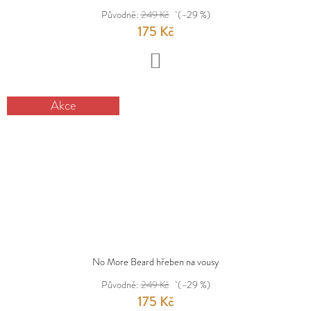
Původně:
249 Kč
(–29 %)
175 Kč
DO
KOŠÍKU
Akce
No More Beard hřeben na vousy
Původně:
249 Kč
(–29 %)
175 Kč