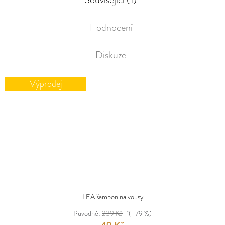
Hodnocení
Diskuze
Výprodej
LEA šampon na vousy
Původně:
239 Kč
(–79 %)