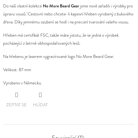
hodnocení
Do naší vlastní kolekce
No More Beard Gear
jsme nově zařadili i výrobky pro
D
produktu
úpravu vousů.
Cestovní nebo chcete-li kapesní hřeben vyrobený z bukového
O
je
dřeva. Díky jemnému ozubení se hodí i na precizní tvarování vašeho vousu.
P
0,0
Hřeben má certifikát FSC, takže máte jistotu, že se jedná o výrobek
O
z
pocházející z šetrně obhospodařovaných lesů.
R
5
U
hvězdiček.
Na hřebenu je laserem vygravírované logo No More Beard Gear.
Č
U
Velikost: 87 mm
J
Vyrobeno v Německu.
E
M
E
ZEPTAT SE
HLÍDAT
Související (1)