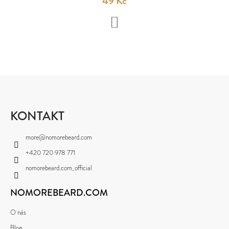
49 Kč
DO
KOŠÍKU
Z
Á
P
KONTAKT
A
more
@
nomorebeard.com
T
+420 720 978 771
Í
nomorebeard.com_official
NOMOREBEARD.COM
O nás
Blog