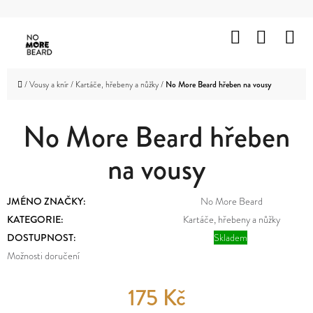
K
Přejít
O
Hledat
Nákup
M
na
Zpět
Zpět
Š
obsah
košík
HOLENÍ
Í
C
Domů
/
Vousy a knír
/
Kartáče, hřebeny a nůžky
/
No More Beard hřeben na vousy
K
VOUSY
O
A
KNÍR
No More Beard hřeben
P
O
na vousy
VLASY
T
OBLIČEJ
Ř
JMÉNO ZNAČKY
:
No More Beard
A
TĚLO
E
KATEGORIE
:
Kartáče, hřebeny a nůžky
DOSTUPNOST:
Skladem
B
ZNAČKY
Možnosti doručení
U
PROMOTION
J
175 Kč
OUTLET