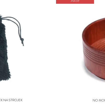
Akce
K NA STROJEK
NO MOR