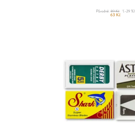
Původně:
89 Kč
(–29 %)
63 Kč