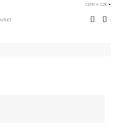
CENY V:
CZK
Hledat
Nákupní
UTLET
košík