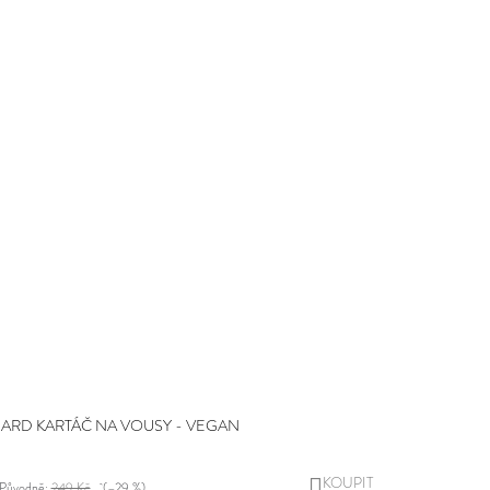
ARD KARTÁČ NA VOUSY - VEGAN
DO
Původně:
249 Kč
(–29 %)