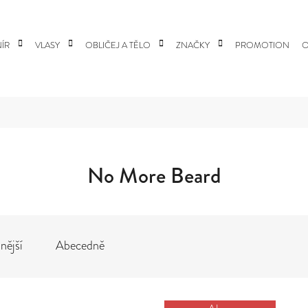
ÍR
VLASY
OBLIČEJ A TĚLO
ZNAČKY
PROMOTION
O
 POTŘEBUJETE NAJÍT?
HLEDAT
No More Beard
DOPORUČUJEME
nější
Abecedně