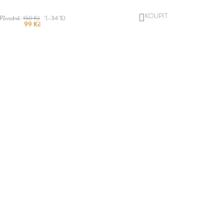
DO
Původně:
150 Kč
(–34 %)
99 Kč
KOŠÍKU