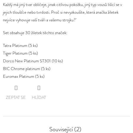
hodnocení
Každý má jiný tvar obličeje, jinak citlivou pokožku, jiný typ vousů lišící se v
produktu
D
jejich tloušťce nebo tvrdosti. Proč si nevyzkoušíte, která značka žiletek
je
O
nejvíce vyhovuje vaší tváři a vašemu strojku?
0,0
P
Set obsahuje 30 žiletek těchto značek:
z
O
5
R
Tatra Platinum (5 ks)
hvězdiček.
U
Tiger Platinum (5 ks)
Č
Dorco New Platinum ST301 (10 ks)
U
BIC Chrome platinum (5 ks)
J
Euromax Platinum (5 ks)
E
M
E
ZEPTAT SE
HLÍDAT
Související (2)