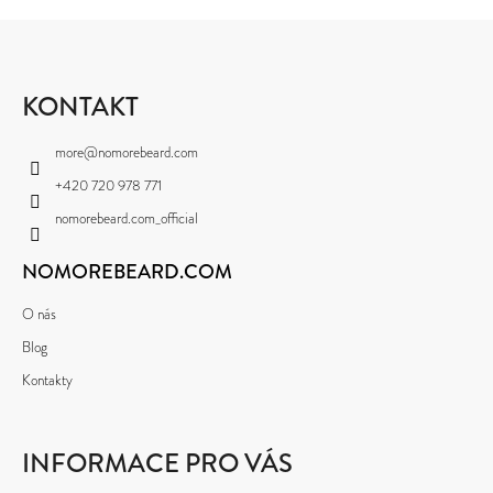
Z
Á
P
KONTAKT
A
more
@
nomorebeard.com
T
+420 720 978 771
Í
nomorebeard.com_official
NOMOREBEARD.COM
O nás
Blog
Kontakty
INFORMACE PRO VÁS