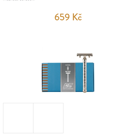
E
MĚNA
T
(CZK)
659 Kč
E
PŘIHLÁŠENÍ
N
A
J
Í
T
?
HLEDAT