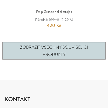
Fatip Grande holicí strojek
Původně:
599 Kč
(–29 %)
420 Kč
ZOBRAZIT VŠECHNY SOUVISEJÍCÍ
PRODUKTY
Z
Á
P
KONTAKT
A