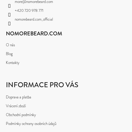
more
@
nomorebeard.com
T
+420 720 978 771
Í
nomorebeard.com_official
NOMOREBEARD.COM
O nás
Blog
Kontakty
INFORMACE PRO VÁS
Doprava a platba
Vrácení zboží
Obchodní podmínky
Podmínky ochrany osobních údajů