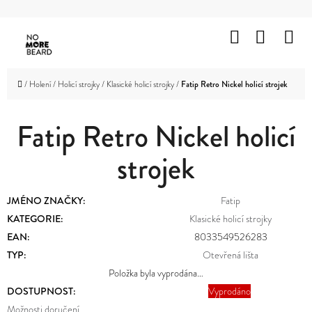
K
Přejít
O
Hledat
Nákup
M
na
Zpět
Zpět
Š
obsah
košík
HOLENÍ
Í
C
Domů
/
Holení
/
Holicí strojky
/
Klasické holicí strojky
/
Fatip Retro Nickel holicí strojek
K
VOUSY
O
A
KNÍR
Fatip Retro Nickel holicí
P
O
strojek
VLASY
T
OBLIČEJ
Ř
JMÉNO ZNAČKY
:
Fatip
A
TĚLO
E
KATEGORIE
:
Klasické holicí strojky
EAN
:
8033549526283
B
ZNAČKY
TYP
:
Otevřená lišta
U
Položka byla vyprodána…
PROMOTION
J
DOSTUPNOST:
Vyprodáno
OUTLET
Možnosti doručení