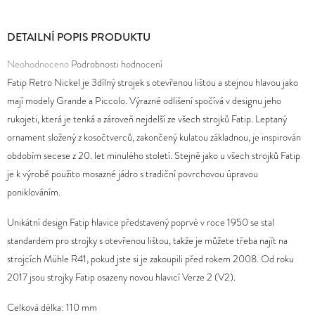
D
DETAILNÍ POPIS PRODUKTU
O
Průměrné
Neohodnoceno
Podrobnosti hodnocení
P
hodnocení
Fatip Retro Nickel je 3dílný strojek s otevřenou lištou a stejnou hlavou jako
O
produktu
mají modely Grande a Piccolo. Výrazné odlišení spočívá v designu jeho
R
je
rukojeti, která je tenká a zároveň nejdelší ze všech strojků Fatip. Leptaný
U
0,0
ornament složený z kosočtverců, zakončený kulatou základnou, je inspirován
Č
z
obdobím secese z 20. let minulého století. Stejně jako u všech strojků Fatip
U
5
je k výrobě použito mosazné jádro s tradiční povrchovou úpravou
J
hvězdiček.
poniklováním.
E
M
Unikátní design Fatip hlavice představený poprvé v roce 1950 se stal
E
standardem pro strojky s otevřenou lištou, takže je můžete třeba najít na
strojcích Mühle R41, pokud jste si je zakoupili před rokem 2008. Od roku
2017 jsou strojky Fatip osazeny novou hlavicí Verze 2 (V2).
Celková délka: 110 mm