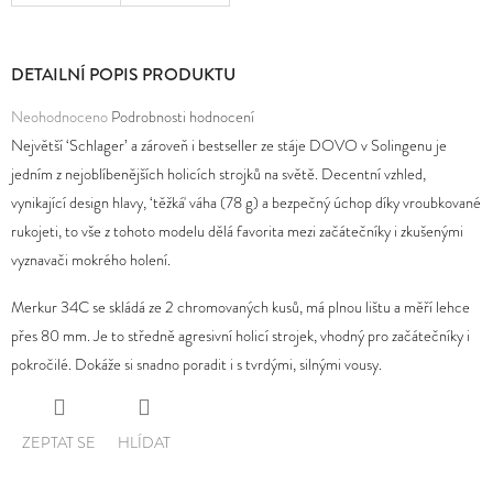
D
DETAILNÍ POPIS PRODUKTU
O
P
Průměrné
Neohodnoceno
Podrobnosti hodnocení
O
hodnocení
Největší ‘Schlager’ a zároveň i bestseller ze stáje DOVO v Solingenu je
R
produktu
jedním z nejoblíbenějších holicích strojků na světě. Decentní vzhled,
U
je
vynikající design hlavy, ‘těžká' váha (78 g) a bezpečný úchop díky vroubkované
Č
0,0
rukojeti, to vše z tohoto modelu dělá favorita mezi začátečníky i zkušenými
U
z
vyznavači mokrého holení.
J
5
E
Merkur 34C se skládá ze 2 chromovaných kusů, má plnou lištu a měří lehce
hvězdiček.
M
přes 80 mm. Je to středně agresivní holicí strojek, vhodný pro začátečníky i
E
pokročilé. Dokáže si snadno poradit i s tvrdými, silnými vousy.
ZEPTAT SE
HLÍDAT