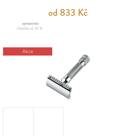
E
MĚNA
od
833 Kč
T
(CZK)
E
od 940 Kč
PŘIHLÁŠENÍ
Ušetříte až 30 %
N
A
J
Akce
Í
T
?
HLEDAT