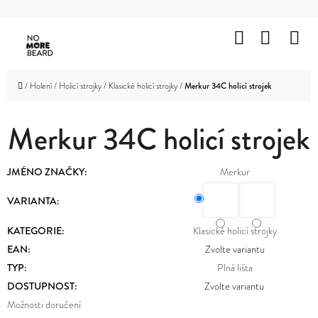
K
Přejít
O
Hledat
Nákup
M
na
Zpět
Zpět
Š
obsah
košík
HOLENÍ
Í
C
Domů
/
Holení
/
Holicí strojky
/
Klasické holicí strojky
/
Merkur 34C holicí strojek
K
VOUSY
O
A
KNÍR
Merkur 34C holicí strojek
P
O
VLASY
JMÉNO ZNAČKY
:
Merkur
T
OBLIČEJ
Ř
VARIANTA:
A
TĚLO
E
KATEGORIE
:
Klasické holicí strojky
B
EAN
:
Zvolte variantu
ZNAČKY
TYP
:
Plná lišta
U
PROMOTION
DOSTUPNOST:
Zvolte variantu
J
Možnosti doručení
OUTLET