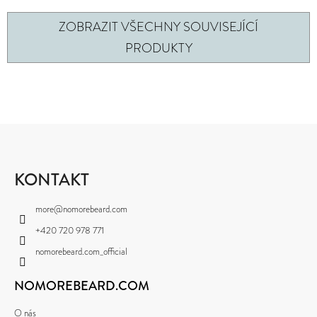
ZOBRAZIT VŠECHNY SOUVISEJÍCÍ
PRODUKTY
Z
Á
P
KONTAKT
A
more
@
nomorebeard.com
T
+420 720 978 771
Í
nomorebeard.com_official
NOMOREBEARD.COM
O nás