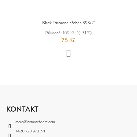
Black Diamond hřeben 393/7"
Původně:
109 Kč
(–31 %)
75 Kč
DO
KOŠÍKU
Z
Á
P
KONTAKT
A
more
@
nomorebeard.com
T
+420 720 978 771