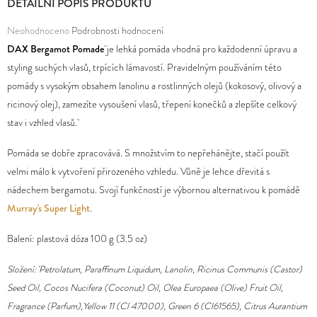
DETAILNÍ POPIS PRODUKTU
D
Průměrné
Neohodnoceno
Podrobnosti hodnocení
O
hodnocení
DAX Bergamot Pomade
je lehká pomáda vhodná pro každodenní úpravu a
P
produktu
styling suchých vlasů, trpících lámavostí. Pravidelným používáním této
O
je
pomády s vysokým obsahem lanolinu a rostlinných olejů (kokosový, olivový a
R
0,0
ricinový olej), zamezíte vysoušení vlasů, třepení konečků a zlepšíte celkový
U
z
stav i vzhled vlasů.
Č
5
Pomáda se dobře zpracovává. S množstvím to nepřehánějte, stačí použít
U
hvězdiček.
velmi málo k vytvoření přirozeného vzhledu. Vůně je lehce dřevitá s
J
nádechem bergamotu. Svojí funkčností je výbornou alternativou k pomádě
E
Murray's Super Light
.
M
E
Balení: plastová dóza 100 g (3.5 oz)
Složení: Petrolatum, Paraffinum Liquidum, Lanolin, Ricinus Communis (Castor)
Seed Oil, Cocos Nucifera (Coconut) Oil, Olea Europaea (Olive) Fruit Oil,
Fragrance (Parfum),Yellow 11 (Cl 47000), Green 6 (Cl61565), Citrus Aurantium