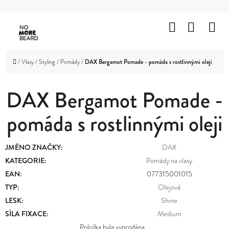
K
Přejít
O
Hledat
Nákup
M
na
Zpět
Zpět
Š
obsah
košík
HOLENÍ
Í
C
Domů
/
Vlasy
/
Styling
/
Pomády
/
DAX Bergamot Pomade - pomáda s rostlinnými oleji
K
VOUSY
O
A
KNÍR
DAX Bergamot Pomade -
P
O
pomáda s rostlinnými oleji
VLASY
T
OBLIČEJ
Ř
JMÉNO ZNAČKY
:
DAX
A
TĚLO
E
KATEGORIE
:
Pomády na vlasy
EAN
:
077315001015
B
ZNAČKY
TYP
:
Olejová
U
LESK
:
Shine
PROMOTION
J
SÍLA FIXACE
:
Medium
OUTLET
Položka byla vyprodána…