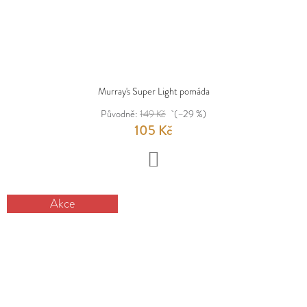
Murray's Super Light pomáda
Původně:
149 Kč
(–29 %)
105 Kč
DO
KOŠÍKU
Akce