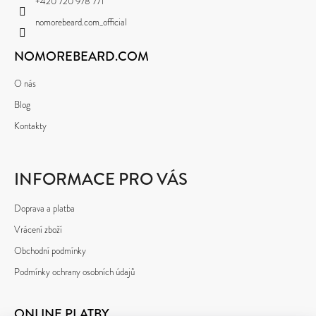
+420 720 978 771
Í
nomorebeard.com_official
NOMOREBEARD.COM
O nás
Blog
Kontakty
INFORMACE PRO VÁS
Doprava a platba
Vrácení zboží
Obchodní podmínky
Podmínky ochrany osobních údajů
ONLINE PLATBY