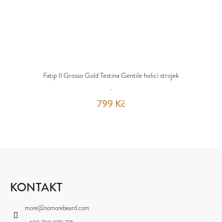
Fatip Il Grosso Gold Testina Gentile holicí strojek
799 Kč
Z
Á
P
KONTAKT
A
more
@
nomorebeard.com
T