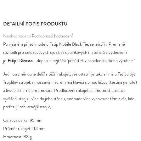
D
O
DETAILNÍ POPIS PRODUKTU
P
Průměrné
Neohodnoceno
Podrobnosti hodnocení
O
hodnocení
Po vlažném přijetí modelu Fatip Nobile Black Tie, se mistři v Premaně
R
produktu
rozhodli pro celokovový strojek bez doplňkových materiálů a výsledkem
U
je
je
Fatip Il Grosso
- doposud nejtěžší přírůstek v nabídce italského výrobce.
Č
0,0
U
Jedinou změnou je delší a těžší rukojeť, vše ostatní je tak, jak má u Fatipu být.
z
J
Trojdílný strojek s mosazným jádrem má hlavicí s plnou lištou (testina gentile)
5
E
a lesklé stříbrné chromování. Prodloužení rukojeti a hmotnost posouvá
hvězdiček.
M
vyvážení strojku více do jeho středu, což bude více vyhovovat těm z vás, kdo
E
preferují robustnější strojky.
Celková délka: 95 mm
Průměr rukojeti: 13 mm
Hmotnost: 88 g