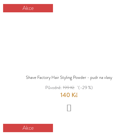
Akce
Shave Factory Hair Styling Powder - pudr na vlasy
Původně:
199 Kč
(–29 %)
140 Kč
DO
KOŠÍKU
Akce