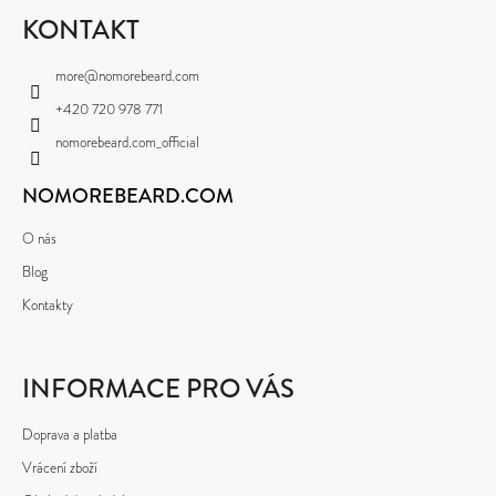
P
KONTAKT
A
more
@
nomorebeard.com
T
+420 720 978 771
Í
nomorebeard.com_official
NOMOREBEARD.COM
O nás
Blog
Kontakty
INFORMACE PRO VÁS
Doprava a platba
Vrácení zboží