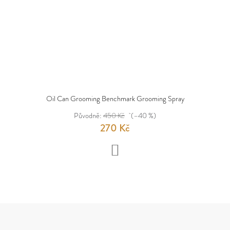
Oil Can Grooming Benchmark Grooming Spray
Původně:
450 Kč
(–40 %)
270 Kč
DO
KOŠÍKU
Z
Á