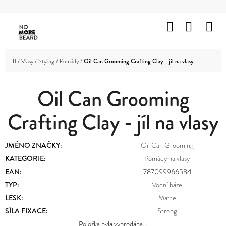
K
Přejít
O
Hledat
Nákup
M
na
Zpět
Zpět
Š
obsah
košík
HOLENÍ
Í
C
Domů
/
Vlasy
/
Styling
/
Pomády
/
Oil Can Grooming Crafting Clay - jíl na vlasy
K
VOUSY
O
A
KNÍR
Oil Can Grooming
P
O
Crafting Clay - jíl na vlasy
VLASY
T
OBLIČEJ
Ř
JMÉNO ZNAČKY
:
Oil Can Grooming
A
TĚLO
E
KATEGORIE
:
Pomády na vlasy
EAN
:
787099966584
B
ZNAČKY
TYP
:
Vodní báze
U
LESK
:
Matte
PROMOTION
J
SÍLA FIXACE
:
Strong
OUTLET
Položka byla vyprodána…