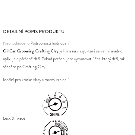
D
O
P
DETAILNÍ POPIS PRODUKTU
O
Průměrné
Neohodnoceno
Podrobnosti hodnocení
R
hodnocení
Oil Can Grooming Crafting Clay
je hlína na vlasy, která se velmi snadno
U
produktu
aplikuje a párádně drží. Pokud potřebujete vytvarovat účes, který drží, tak
Č
je
sáhněte po Crafting Clay.
U
0,0
J
Ideální pro krátké vlasy a matný vzhled.
z
E
5
M
hvězdiček.
E
Lesk & fixace