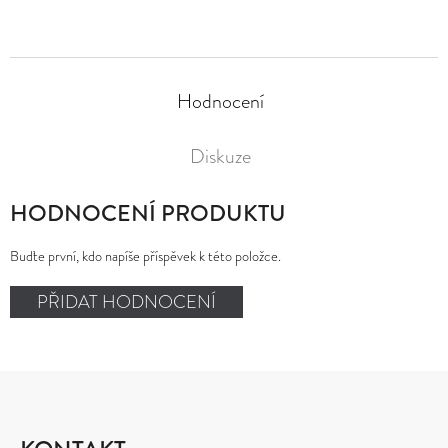
Hodnocení
Diskuze
HODNOCENÍ PRODUKTU
Buďte první, kdo napíše příspěvek k této položce.
PŘIDAT HODNOCENÍ
Z
Á