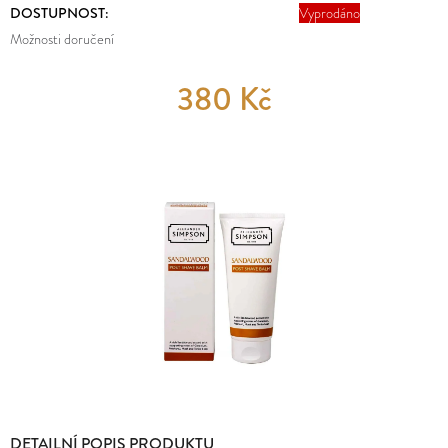
E
DOSTUPNOST:
Vyprodáno
MĚNA
T
(CZK)
Možnosti doručení
E
PŘIHLÁŠENÍ
380 Kč
N
A
J
Í
T
?
HLEDAT
DETAILNÍ POPIS PRODUKTU