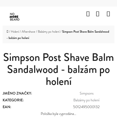
K
Přejít
O
Hledat
Nákup
M
na
Zpět
Zpět
Š
obsah
košík
HOLENÍ
Í
C
Domů
/
Holení
/
Aftershave
/
Balzámy po holení
/
Simpson Post Shave Balm Sandalwood
K
VOUSY
- balzám po holení
O
A
KNÍR
P
Simpson Post Shave Balm
O
VLASY
Sandalwood - balzám po
T
OBLIČEJ
Ř
A
holení
TĚLO
E
B
ZNAČKY
JMÉNO ZNAČKY
:
Simpsons
U
KATEGORIE
:
Balzámy po holení
PROMOTION
EAN
:
5012495000132
J
OUTLET
Položka byla vyprodána…