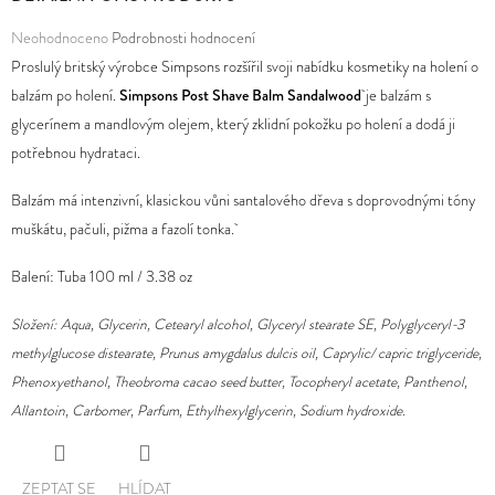
Průměrné
Neohodnoceno
Podrobnosti hodnocení
D
hodnocení
Proslulý britský výrobce Simpsons rozšířil svoji nabídku kosmetiky na holení o
O
produktu
balzám po holení.
Simpsons Post Shave Balm Sandalwood
je balzám s
P
je
glycerínem a mandlovým olejem, který zklidní pokožku po holení a dodá ji
O
0,0
potřebnou hydrataci.
R
z
U
Balzám má
intenzivní, klasickou vůni santalového dřeva s doprovodnými tóny
5
Č
muškátu, pačuli, pižma a fazolí tonka.
hvězdiček.
U
J
Balení: Tuba 100 ml / 3.38 oz
E
Složení:
Aqua, Glycerin, Cetearyl alcohol, Glyceryl stearate SE, Polyglyceryl-3
M
methylglucose distearate, Prunus amygdalus dulcis oil, Caprylic/ capric triglyceride,
E
Phenoxyethanol, Theobroma cacao seed butter, Tocopheryl acetate, Panthenol,
Allantoin, Carbomer, Parfum, Ethylhexylglycerin, Sodium hydroxide.
ZEPTAT SE
HLÍDAT