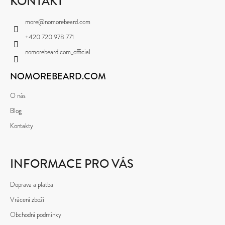
P
KONTAKT
A
more
@
nomorebeard.com
T
+420 720 978 771
Í
nomorebeard.com_official
NOMOREBEARD.COM
O nás
Blog
Kontakty
INFORMACE PRO VÁS
Doprava a platba
Vrácení zboží
Obchodní podmínky