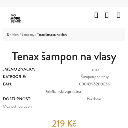
K
Přejít
O
Hledat
Nákup
M
na
Zpět
Zpět
Š
obsah
košík
HOLENÍ
Í
C
Domů
/
Vlasy
/
Šampony
/
Tenax šampon na vlasy
K
VOUSY
O
A
KNÍR
Tenax šampon na vlasy
P
O
VLASY
JMÉNO ZNAČKY
:
Tenax
T
KATEGORIE
:
Šampony na vlasy
OBLIČEJ
Ř
A
EAN
:
8004395280056
TĚLO
E
Položka byla vyprodána…
DOSTUPNOST:
Na dotaz
B
ZNAČKY
Možnosti doručení
U
PROMOTION
J
219 Kč
OUTLET