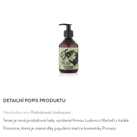
E
MĚNA
T
(CZK)
E
PŘIHLÁŠENÍ
N
A
J
Í
T
?
DETAILNÍ POPIS PRODUKTU
Průměrné
Neohodnoceno
Podrobnosti hodnocení
HLEDAT
hodnocení
Tenax je nová produktová řada, vyrobená firmou Ludovico Martelli z italské
produktu
Florencie, která je známá díky populární značce kosmetiky Proraso.
je