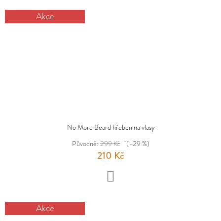
Akce
No More Beard hřeben na vlasy
Původně:
299 Kč
(–29 %)
210 Kč
DO
KOŠÍKU
Akce