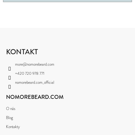
Z
Á
P
KONTAKT
A
more
@
nomorebeard.com
T
+420 720 978 771
Í
nomorebeard.com_official
NOMOREBEARD.COM
O nás
Blog
Kontakty