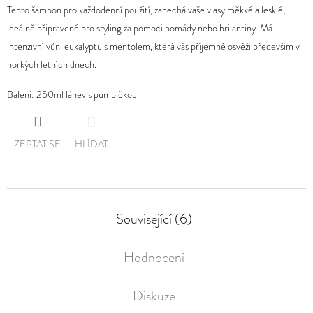
Tento šampon pro každodenní použití, zanechá vaše vlasy měkké a lesklé,
0,0
ideálně připravené pro styling za pomoci pomády nebo brilantiny. Má
D
z
intenzivní vůni eukalyptu s mentolem, která vás příjemně osvěží především v
O
5
horkých letních dnech.
P
hvězdiček.
O
Balení: 250ml láhev s pumpičkou
R
U
Č
ZEPTAT SE
HLÍDAT
U
J
E
M
Související (6)
E
Hodnocení
Diskuze