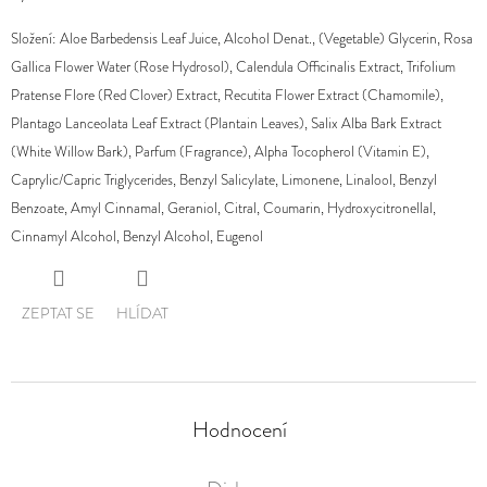
Složení: Aloe Barbedensis Leaf Juice, Alcohol Denat., (Vegetable) Glycerin, Rosa
Gallica Flower Water (Rose Hydrosol), Calendula Officinalis Extract, Trifolium
Pratense Flore (Red Clover) Extract, Recutita Flower Extract (Chamomile),
Plantago Lanceolata Leaf Extract (Plantain Leaves), Salix Alba Bark Extract
(White Willow Bark), Parfum (Fragrance), Alpha Tocopherol (Vitamin E),
Caprylic/Capric Triglycerides, Benzyl Salicylate, Limonene, Linalool, Benzyl
Benzoate, Amyl Cinnamal, Geraniol, Citral, Coumarin, Hydroxycitronellal,
Cinnamyl Alcohol, Benzyl Alcohol, Eugenol
ZEPTAT SE
HLÍDAT
Hodnocení