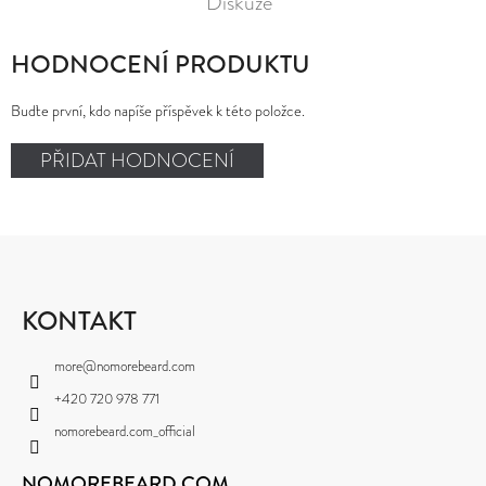
Diskuze
HODNOCENÍ PRODUKTU
Buďte první, kdo napíše příspěvek k této položce.
PŘIDAT HODNOCENÍ
Z
Á
P
KONTAKT
A
more
@
nomorebeard.com
T
+420 720 978 771
Í
nomorebeard.com_official
NOMOREBEARD.COM