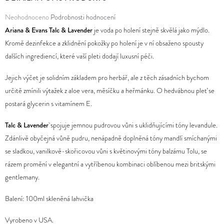
Průměrné
Neohodnoceno
Podrobnosti hodnocení
D
hodnocení
Ariana & Evans Talc & Lavender
je voda po holení stejně skvělá jako mýdlo.
O
produktu
Kromě dezinfekce a zklidnění pokožky po holení je v ní obsaženo spousty
P
je
dalších ingrediencí, které vaší pleti dodají luxusní péči.
O
0,0
R
Jejich výčet je solidním základem pro herbář, ale z těch zásadních bychom
z
U
určitě zmínili výtažek z aloe vera, měsíčku a heřmánku. O hedvábnou pleť se
5
Č
postará glycerin s vitamínem E.
hvězdiček.
U
J
Talc & Lavender
spojuje jemnou pudrovou vůni s uklidňujícími tóny levandule.
E
Zdánlivě obyčejná vůně pudru, nenápadně doplněná tóny mandlí smíchanými
M
se sladkou, vanilkově-skořicovou vůni s květinovými tóny balzámu Tolu, se
E
rázem promění v elegantní a vytříbenou kombinaci oblíbenou mezi britskými
gentlemany.
Balení: 100ml skleněná lahvička
Vyrobeno v USA.