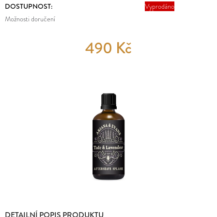
E
DOSTUPNOST:
Vyprodáno
MĚNA
T
(CZK)
Možnosti doručení
E
PŘIHLÁŠENÍ
490 Kč
N
A
J
Í
T
?
HLEDAT
DETAILNÍ POPIS PRODUKTU