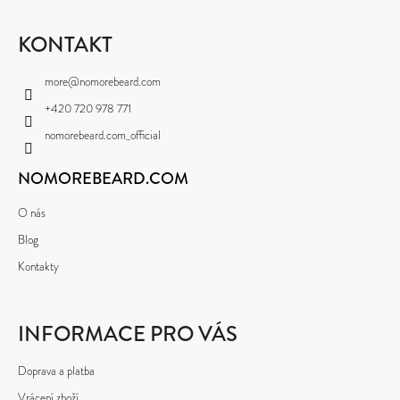
Á
D
P
KONTAKT
O
A
more
@
nomorebeard.com
P
T
O
+420 720 978 771
Í
R
nomorebeard.com_official
U
Č
NOMOREBEARD.COM
U
O nás
J
Blog
E
Kontakty
M
E
INFORMACE PRO VÁS
Doprava a platba
Vrácení zboží