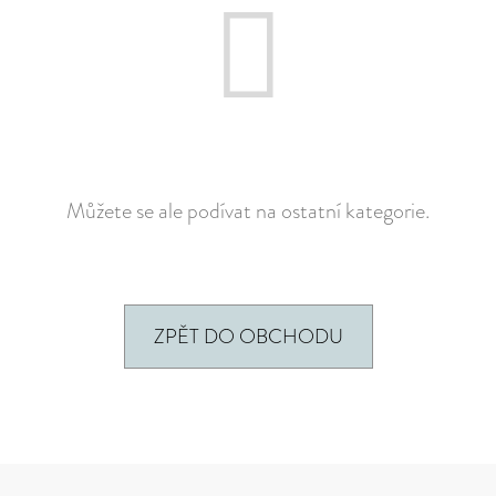
E
MĚNA
T
(CZK)
E
PŘIHLÁŠENÍ
N
A
J
Můžete se ale podívat na ostatní kategorie.
Í
T
?
ZPĚT DO OBCHODU
HLEDAT
Z