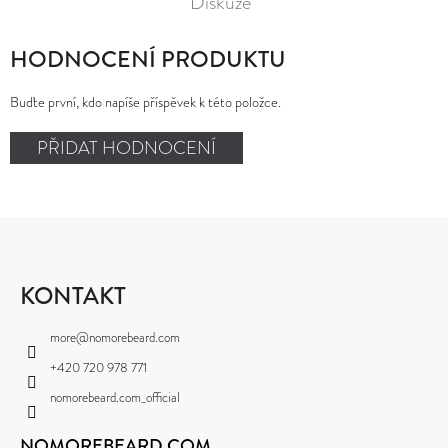
Diskuze
HODNOCENÍ PRODUKTU
Buďte první, kdo napíše příspěvek k této položce.
PŘIDAT HODNOCENÍ
Z
Á
P
KONTAKT
A
more
@
nomorebeard.com
T
+420 720 978 771
Í
nomorebeard.com_official
NOMOREBEARD.COM