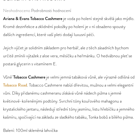
Průměrné
Neohodnoceno
Podrobnosti hodnocení
D
hodnocení
Ariana & Evans Tobacco Cashmere
je voda po holení stejně skvělá jako mýdlo.
O
produktu
Kromě dezinfekce a zklidnění pokožky po holení je v ní obsaženo spousty
P
je
dalších ingrediencí, které vaší pleti dodají luxusní péči.
O
0,0
R
Jejich výčet je solidním základem pro herbář, ale z těch zásadních bychom
z
U
určitě zmínili výtažek z aloe vera, měsíčku a heřmánku. O hedvábnou pleť se
5
Č
postará glycerin s vitamínem E.
hvězdiček.
U
J
Vůně
Tobacco Cashmere
je velmi jemná tabáková vůně, ale výrazně odlišná od
E
Tobacco Road
. Tobacco Cashmere nabízí dřevitou, mužnou a velmi elegantní
M
vůni. Díky přidanému cashmeranu získává vůně nádech pižma s jemné
E
květinově-kořeněnými podtóny. Svrchní tóny kouřového mahagonu a
krystalického jantaru, následují střední tóny jasmínu, listu hřebíčku a jemného
kašmíru, spočívající na základu ze sladkého tabáku, Tonka bobů a bílého pižma.
Balení: 100ml skleněná lahvička