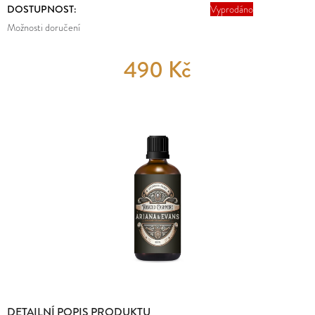
E
DOSTUPNOST:
Vyprodáno
MĚNA
T
(CZK)
Možnosti doručení
E
PŘIHLÁŠENÍ
490 Kč
N
A
J
Í
T
?
HLEDAT
DETAILNÍ POPIS PRODUKTU