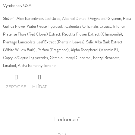
Vyrobeno v USA.
Složení: Aloe Barbedensis Leaf Juice, Alcohol Denat., (Vegetable) Glycerin, Rosa
Gallica Flower Water (Rose Hydrosol), Calendula Officinalis Extract, Trifolium
Pratense Flore (Red Clover) Extract, Recutita Flower Extract (Chamomile),
Plantago Lanceolata Leaf Extract (Plantain Leaves), Salix Alba Bark Extract
(White Willow Bark), Parfum (Fragrance), Alpha Tocopherol (Vitamin E),
Caprylic/Capric Triglycerides, Geraniol, Hexyl Cinnamal, Benzyl Benzoate,
Linalool, Alpha Isomethyl Ionone
ZEPTAT SE
HLÍDAT
Hodnocení