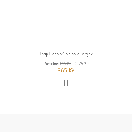
Fatip Piccolo Gold holicí strojek
Původně:
519 Kč
(–29 %)
365 Kč
DO
KOŠÍKU
Z
Á