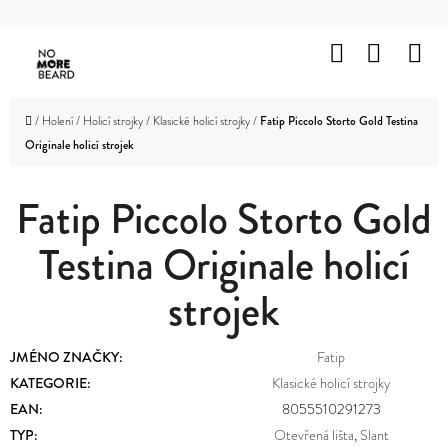
K
Přejít
O
Hledat
Nákup
M
na
Zpět
Zpět
Š
obsah
košík
HOLENÍ
Í
C
Domů
/
Holení
/
Holicí strojky
/
Klasické holicí strojky
/
Fatip Piccolo Storto Gold Testina
K
VOUSY
Originale holicí strojek
O
A
KNÍR
P
Fatip Piccolo Storto Gold
O
VLASY
Testina Originale holicí
T
OBLIČEJ
Ř
A
strojek
TĚLO
E
B
ZNAČKY
JMÉNO ZNAČKY
:
Fatip
U
KATEGORIE
:
Klasické holicí strojky
PROMOTION
EAN
:
8055510291273
J
OUTLET
TYP
:
Otevřená lišta
,
Slant