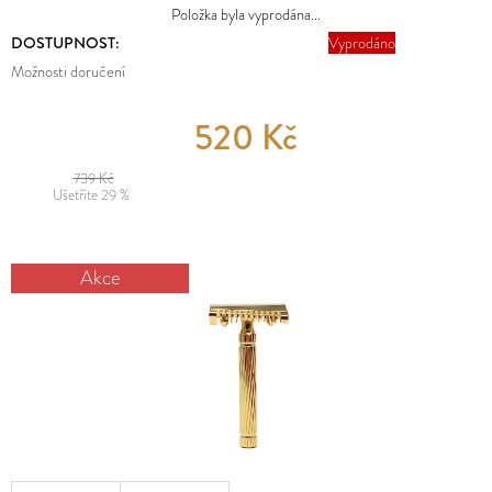
E
Položka byla vyprodána…
MĚNA
T
(CZK)
DOSTUPNOST:
Vyprodáno
E
Možnosti doručení
PŘIHLÁŠENÍ
N
520 Kč
A
J
739 Kč
Ušetříte 29 %
Í
T
Akce
?
HLEDAT