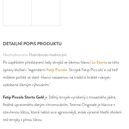
D
O
P
O
R
DETAILNÍ POPIS PRODUKTU
U
Průměrné
Neohodnoceno
Podrobnosti hodnocení
Č
hodnocení
Po úspěšném představení řady strojků se šikmou hlavicí
Lo Storto
se této
U
produktu
úpravy dočkal i legendární
Fatip Piccolo
. Strojek Fatip Piccolo si od teď
J
je
můžete pořídit se slant-hlavicí nasazenou na tradiční krátké rukojeti
E
0,0
ozdobené šikmým rýhováním.
M
z
E
Fatip Piccolo Storto Gold
je 3dílný strojek vyrobený z mosazného jádra,
5
finálně upraveného zlatým chromováním. Testina Originale je hlavice s
hvězdiček.
otevřenou lištou, která
nabízí sice agresivnější, avšak výrazně hladší oholení
než strojky s plnou lištou.