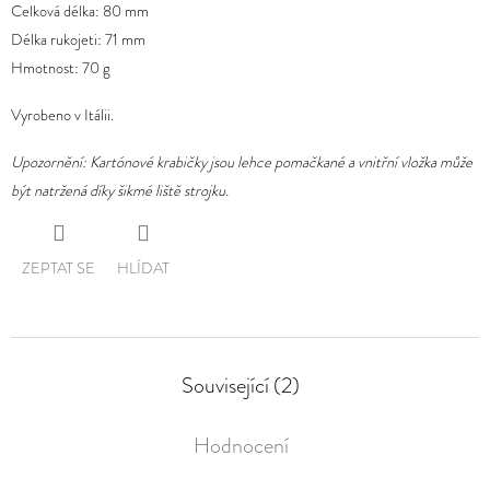
Celková délka: 80 mm
Délka rukojeti: 71 mm
Hmotnost: 70 g
Vyrobeno v Itálii.
Upozornění: Kartónové krabičky jsou lehce pomačkané a vnitřní vložka může
být natržená díky šikmé liště strojku.
ZEPTAT SE
HLÍDAT
Související (2)
Hodnocení