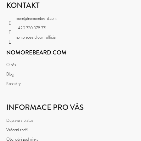
P
KONTAKT
A
more
@
nomorebeard.com
T
+420 720 978 771
Í
nomorebeard.com_official
NOMOREBEARD.COM
O nás
Blog
Kontakty
INFORMACE PRO VÁS
Doprava a platba
Vrácení zboží
Obchodní podmínky