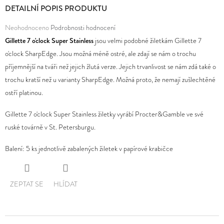
DETAILNÍ POPIS PRODUKTU
D
Průměrné
Neohodnoceno
Podrobnosti hodnocení
O
hodnocení
Gillette 7 o'clock Super Stainless
jsou velmi podobné žiletkám Gillette 7
P
produktu
o'clock SharpEdge. Jsou možná méně ostré, ale zdají se nám o trochu
O
je
příjemnější na tváři než jejich žlutá verze. Jejich trvanlivost se nám zdá také o
R
0,0
trochu kratší než u varianty SharpEdge. Možná proto, že nemají zušlechtěné
U
z
ostří platinou.
Č
5
U
Gillette 7 o'clock Super Stainless žiletky vyrábí Procter&Gamble ve své
hvězdiček.
J
ruské továrně v St. Petersburgu.
E
Balení: 5 ks jednotlivě zabalených žiletek v papírové krabičce
M
E
ZEPTAT SE
HLÍDAT