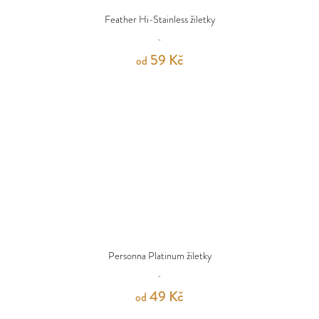
Feather Hi-Stainless žiletky
59 Kč
od
Personna Platinum žiletky
49 Kč
od