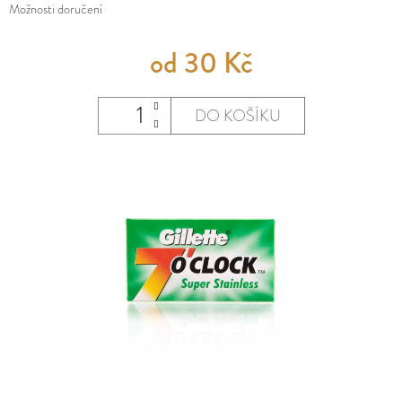
E
Možnosti doručení
MĚNA
T
(CZK)
od
30 Kč
E
PŘIHLÁŠENÍ
N
DO KOŠÍKU
A
J
Í
T
?
HLEDAT