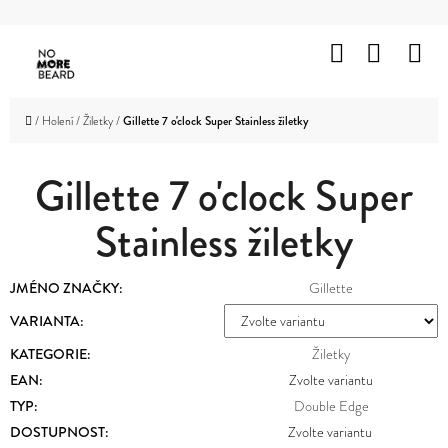
K
Přejít
O
Hledat
Nákup
M
na
Zpět
Zpět
Š
obsah
košík
HOLENÍ
Í
C
Domů
/
Holení
/
Žiletky
/
Gillette 7 o'clock Super Stainless žiletky
K
VOUSY
O
A
KNÍR
Gillette 7 o'clock Super
P
O
Stainless žiletky
VLASY
T
OBLIČEJ
Ř
JMÉNO ZNAČKY
:
Gillette
A
TĚLO
E
VARIANTA:
B
ZNAČKY
KATEGORIE
:
Žiletky
U
EAN
:
Zvolte variantu
PROMOTION
TYP
:
Double Edge
J
DOSTUPNOST:
Zvolte variantu
OUTLET