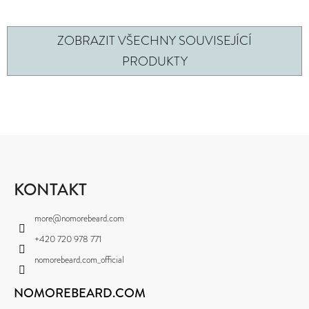
ZOBRAZIT VŠECHNY SOUVISEJÍCÍ
PRODUKTY
Z
Á
P
KONTAKT
A
more
@
nomorebeard.com
T
+420 720 978 771
Í
nomorebeard.com_official
NOMOREBEARD.COM