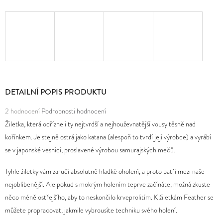
D
O
P
O
R
U
DETAILNÍ POPIS PRODUKTU
Č
Průměrné
U
2 hodnocení
Podrobnosti hodnocení
hodnocení
J
Žiletka, která odřízne i ty nejtvrdší a nejhouževnatější vousy těsně nad
produktu
E
kořínkem. Je stejně ostrá jako katana (alespoň to tvrdí její výrobce) a vyrábí
je
M
se v japonské vesnici, proslavené výrobou samurajských mečů.
4,5
E
Tyhle žiletky vám zaručí absolutně hladké oholení, a proto patří mezi naše
z
nejoblíbenější. Ale pokud s mokrým holením teprve začínáte, možná zkuste
5
něco méně ostřejšího, aby to neskončilo krveprolitím. K žiletkám Feather se
hvězdiček.
můžete propracovat, jakmile vybrousíte techniku svého holení.