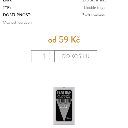
E
MĚNA
TYP
:
Double Edge
T
(CZK)
DOSTUPNOST:
Zvolte variantu
E
Možnosti doručení
PŘIHLÁŠENÍ
N
od
59 Kč
A
J
DO KOŠÍKU
Í
T
?
HLEDAT