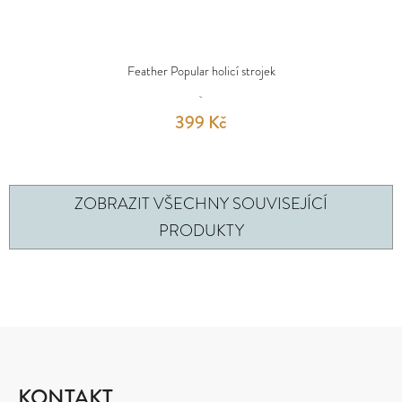
Feather Popular holicí strojek
399 Kč
ZOBRAZIT VŠECHNY SOUVISEJÍCÍ
PRODUKTY
Z
Á
P
KONTAKT