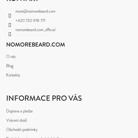
A
more
@
nomorebeard.com
T
+420 720 978 771
Í
nomorebeard.com_official
NOMOREBEARD.COM
O nás
Blog
Kontakty
INFORMACE PRO VÁS
Doprava a platba
Vrácení zboží
Obchodní podmínky