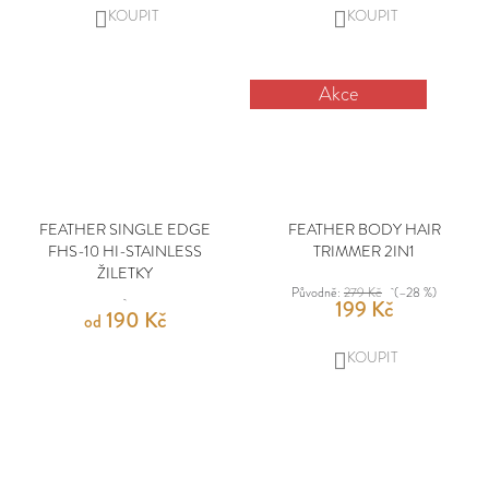
DO
DO
D
KOŠÍKU
KOŠÍKU
O
Akce
P
O
R
U
Č
FEATHER SINGLE EDGE
FEATHER BODY HAIR
U
FHS-10 HI-STAINLESS
TRIMMER 2IN1
J
ŽILETKY
Původně:
279 Kč
(–28 %)
E
199 Kč
190 Kč
od
M
E
DO
KOŠÍKU