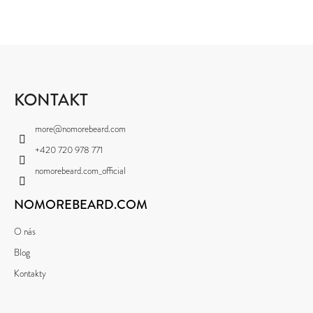
V
L
Á
D
Z
A
C
Á
Í
P
KONTAKT
P
R
A
V
more
@
nomorebeard.com
K
T
Y
+420 720 978 771
Í
V
nomorebeard.com_official
Ý
P
NOMOREBEARD.COM
I
S
U
O nás
Blog
Kontakty