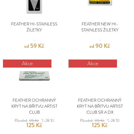
E
P
R
MĚNA
I
O
T
(CZK)
S
D
E
P
U
FEATHER HI-STAINLESS
FEATHER NEW HI-
PŘIHLÁŠENÍ
N
R
ŽILETKY
STAINLESS ŽILETKY
K
O
T
A
D
59 Kč
90 Kč
Ů
od
od
J
U
Í
K
Akce
Akce
T
T
Ů
?
FEATHER OCHRANNÝ
FEATHER OCHRANNÝ
KRYT NA BŘITVU ARTIST
KRYT NA BŘITVU ARTIST
CLUB
CLUB SR A DX
HLEDAT
Původně:
175 Kč
(–28 %)
Původně:
175 Kč
(–28 %)
125 Kč
125 Kč