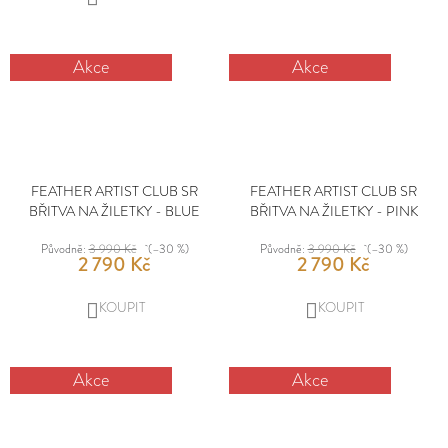
KOŠÍKU
Akce
Akce
FEATHER ARTIST CLUB SR
FEATHER ARTIST CLUB SR
BŘITVA NA ŽILETKY - BLUE
BŘITVA NA ŽILETKY - PINK
Původně:
3 990 Kč
(–30 %)
Původně:
3 990 Kč
(–30 %)
2 790 Kč
2 790 Kč
DO
DO
KOŠÍKU
KOŠÍKU
Akce
Akce