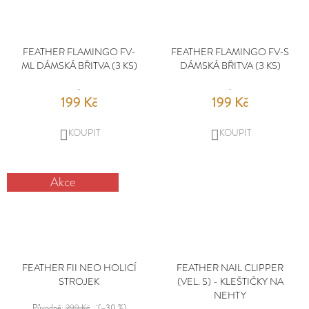
FEATHER FLAMINGO FV-
FEATHER FLAMINGO FV-S
ML DÁMSKÁ BŘITVA (3 KS)
DÁMSKÁ BŘITVA (3 KS)
199 Kč
199 Kč
DO
DO
KOŠÍKU
KOŠÍKU
Akce
FEATHER FII NEO HOLICÍ
FEATHER NAIL CLIPPER
STROJEK
(VEL. S) - KLEŠTIČKY NA
NEHTY
Původně:
299 Kč
(–30 %)