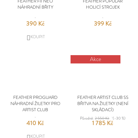
FEATHER FII NEO
FEATHER POPULAR
NÁHRADNÍ BŘITY
HOLICÍ STROJEK
390 Kč
399 Kč
DO
KOŠÍKU
Akce
FEATHER PROGUARD
FEATHER ARTIST CLUB SS
NÁHRADNÍ ŽILETKY PRO
BŘITVA NA ŽILETKY (NENÍ
ARTIST CLUB
SKLÁDACÍ)
Původně:
2 550 Kč
(–30 %)
410 Kč
1 785 Kč
DO