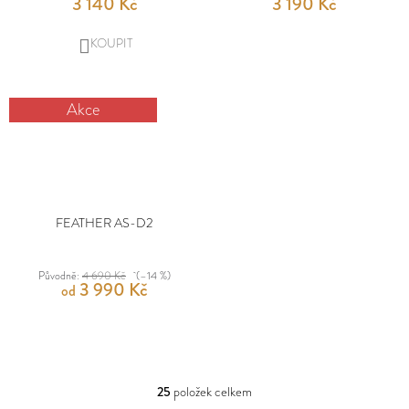
3 140 Kč
3 190 Kč
DO
KOŠÍKU
Akce
FEATHER AS-D2
Původně:
4 690 Kč
(–14 %)
3 990 Kč
od
25
položek celkem
O