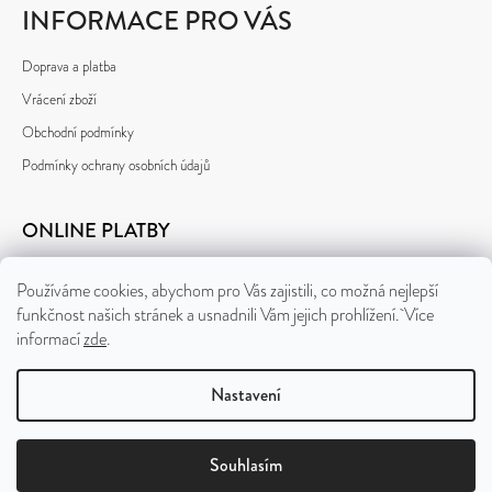
INFORMACE PRO VÁS
Doprava a platba
Vrácení zboží
Obchodní podmínky
Podmínky ochrany osobních údajů
ONLINE PLATBY
Používáme cookies, abychom pro Vás zajistili, co možná nejlepší
funkčnost našich stránek a usnadnili Vám jejich prohlížení. Více
informací
zde
.
Nastavení
Vytvořil Shoptet
Souhlasím
&