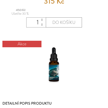
315 Kč
E
MĚNA
T
(CZK)
450 Kč
Ušetříte 30 %
E
PŘIHLÁŠENÍ
DO KOŠÍKU
N
A
J
Akce
Í
T
?
HLEDAT
DETAILNÍ POPIS PRODUKTU