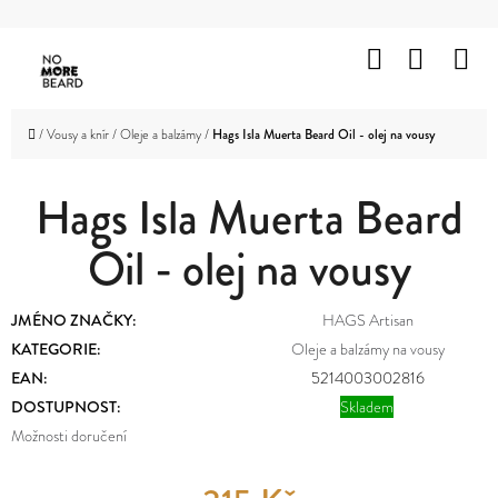
K
Přejít
O
Hledat
Nákup
M
na
Zpět
Zpět
Š
obsah
košík
HOLENÍ
Í
C
Domů
/
Vousy a knír
/
Oleje a balzámy
/
Hags Isla Muerta Beard Oil - olej na vousy
K
VOUSY
O
A
KNÍR
Hags Isla Muerta Beard
P
O
Oil - olej na vousy
VLASY
T
OBLIČEJ
Ř
JMÉNO ZNAČKY
:
HAGS Artisan
A
TĚLO
E
KATEGORIE
:
Oleje a balzámy na vousy
EAN
:
5214003002816
B
ZNAČKY
DOSTUPNOST:
Skladem
U
Možnosti doručení
PROMOTION
J
OUTLET