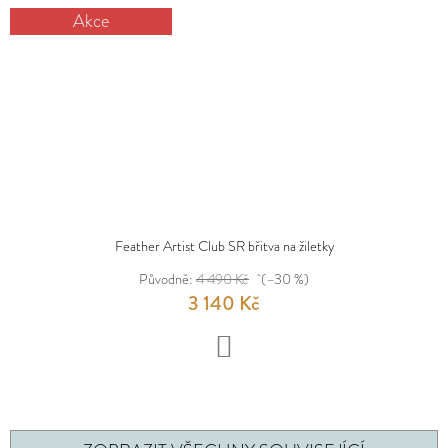
Akce
Feather Artist Club SR břitva na žiletky
Původně:
4 490 Kč
(–30 %)
3 140 Kč
DO
KOŠÍKU