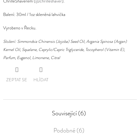
ChrilleShaverem (
@chrilleshaver
).
Balení: 30ml / 1oz skleněná lahvička
Vyrobeno v Řecku.
Složení: Simmondsia Chinensis (Jojoba) Seed Oil, Argania Spinosa (Argan)
Kernel Oil, Squalane, Caprylic/Capric Triglyceride, Tocopherol (Vitamin E),
Parfum, Eugenol, Limonene, Citral
ZEPTAT SE
HLÍDAT
Související (6)
Podobné (6)