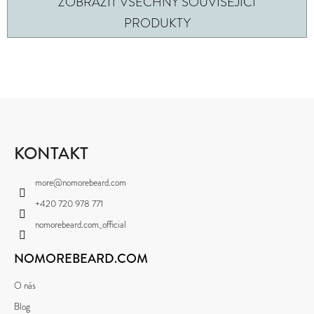
ZOBRAZIT VŠECHNY SOUVISEJÍCÍ
PRODUKTY
Z
Á
P
KONTAKT
A
more
@
nomorebeard.com
T
+420 720 978 771
Í
nomorebeard.com_official
NOMOREBEARD.COM
O nás
Blog