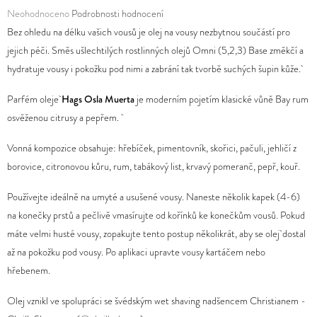
Průměrné
Neohodnoceno
Podrobnosti hodnocení
D
hodnocení
Bez ohledu na délku vašich vousů je olej na vousy nezbytnou součástí pro
O
produktu
jejich péči. Směs ušlechtilých rostlinných olejů Omni (5,2,3) Base změkčí a
P
je
hydratuje vousy i pokožku pod nimi a zabrání tak tvorbě suchých šupin kůže.
O
0,0
Parfém oleje
Hags Osla Muerta
je moderním pojetím klasické vůně Bay rum
R
z
osvěženou citrusy a pepřem.
U
5
Č
hvězdiček.
Vonná kompozice obsahuje: hřebíček, pimentovník, skořici, pačuli, jehličí z
U
borovice, citronovou kůru, rum, tabákový list, krvavý pomeranč, pepř, kouř.
J
E
Používejte ideálně na umyté a usušené vousy. Naneste několik kapek (4-6)
M
na konečky prstů a pečlivě vmasírujte od kořínků ke konečkům vousů. Pokud
E
máte velmi husté vousy, zopakujte tento postup několikrát, aby se olej dostal
až na pokožku pod vousy. Po aplikaci upravte vousy kartáčem nebo
hřebenem.
Olej vznikl ve spolupráci se švédským wet shaving nadšencem Christianem -