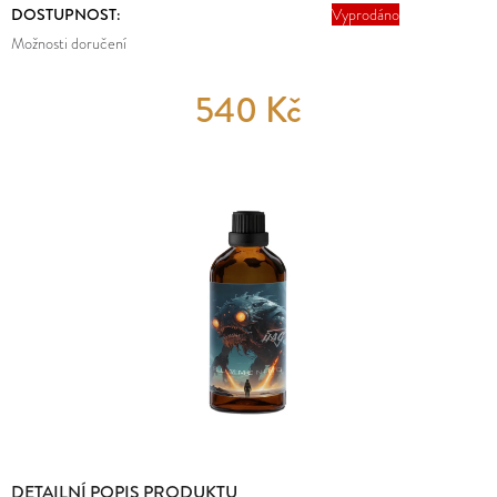
E
DOSTUPNOST:
Vyprodáno
MĚNA
T
(CZK)
Možnosti doručení
E
PŘIHLÁŠENÍ
540 Kč
N
A
J
Í
T
?
HLEDAT
DETAILNÍ POPIS PRODUKTU