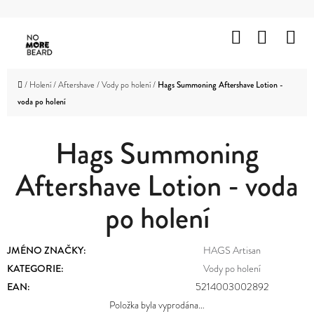
K
Přejít
O
Hledat
Nákup
M
na
Zpět
Zpět
Š
obsah
košík
HOLENÍ
Í
C
Domů
/
Holení
/
Aftershave
/
Vody po holení
/
Hags Summoning Aftershave Lotion -
K
VOUSY
voda po holení
O
A
KNÍR
P
Hags Summoning
O
VLASY
Aftershave Lotion - voda
T
OBLIČEJ
Ř
A
po holení
TĚLO
E
B
ZNAČKY
JMÉNO ZNAČKY
:
HAGS Artisan
U
KATEGORIE
:
Vody po holení
PROMOTION
EAN
:
5214003002892
J
OUTLET
Položka byla vyprodána…