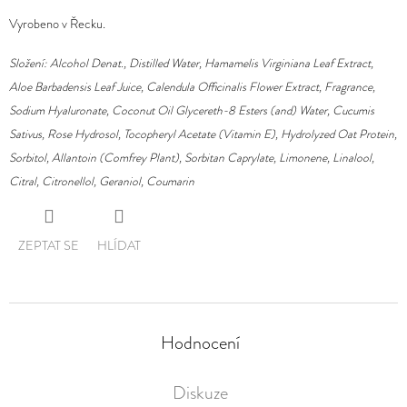
Vyrobeno v Řecku.
Složení: Alcohol Denat., Distilled Water, Hamamelis Virginiana Leaf Extract,
Aloe Barbadensis Leaf Juice, Calendula Officinalis Flower Extract, Fragrance,
Sodium Hyaluronate, Coconut Oil Glycereth-8 Esters (and) Water, Cucumis
Sativus, Rose Hydrosol, Tocopheryl Acetate (Vitamin E), Hydrolyzed Oat Protein,
Sorbitol, Allantoin (Comfrey Plant), Sorbitan Caprylate, Limonene, Linalool,
Citral, Citronellol, Geraniol, Coumarin
ZEPTAT SE
HLÍDAT
Hodnocení
Diskuze