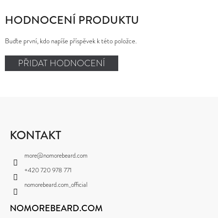
HODNOCENÍ PRODUKTU
Buďte první, kdo napíše příspěvek k této položce.
PŘIDAT HODNOCENÍ
Z
Á
P
KONTAKT
A
more
@
nomorebeard.com
T
+420 720 978 771
Í
nomorebeard.com_official
NOMOREBEARD.COM