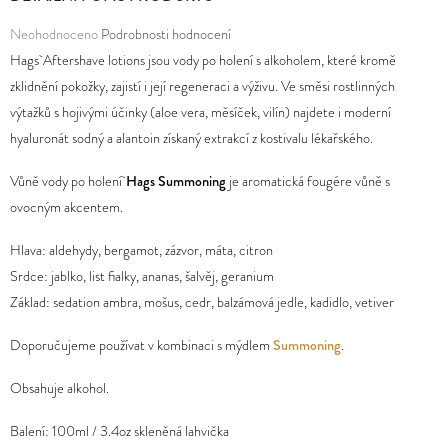
Průměrné
Neohodnoceno
Podrobnosti hodnocení
D
hodnocení
Hags Aftershave lotions jsou vody po holení s alkoholem, které kromě
O
produktu
zklidnění pokožky, zajistí i její regeneraci a výživu. Ve směsi rostlinných
P
je
výtažků s hojivými účinky (aloe vera, měsíček, vilín) najdete i moderní
O
0,0
hyaluronát sodný a alantoin získaný extrakcí z kostivalu lékařského.
R
z
U
Vůně vody po holení
Hags Summoning
je aromatická fougére vůně s
5
Č
ovocným akcentem.
hvězdiček.
U
J
Hlava: aldehydy, bergamot, zázvor, máta, citron
E
Srdce: jablko, list fialky, ananas, šalvěj, geranium
M
Základ: sedation ambra, mošus, cedr, balzámová jedle, kadidlo, vetiver
E
Doporučujeme používat v kombinaci s mýdlem
Summoning
.
Obsahuje alkohol.
Balení: 100ml / 3.4oz skleněná lahvička