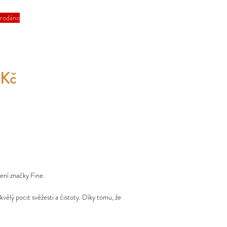
rodáno
 Kč
ení značky Fine.
vělý pocit svěžesti a čistoty. Díky tomu, že