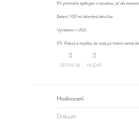
z
Při premiéře aplikujte s rozvahou, ať vás nesmet
5
hvězdiček.
Balení: 100 ml skleněná lahvička
Vyrobeno v USA.
PS: Pokud si myslíte, že voda po holení nemá ob
ZEPTAT SE
HLÍDAT
Hodnocení
Diskuze