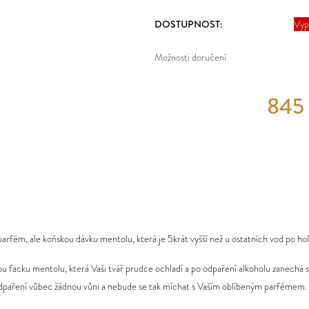
DOSTUPNOST:
Vyp
Možnosti doručení
845
rfém, ale koňskou dávku mentolu, která je 5krát vyšší než u ostatních vod po hol
ou facku mentolu, která Vaši tvář prudce ochladí a po odpaření alkoholu zanechá sk
dpaření vůbec žádnou vůni a nebude se tak míchat s Vaším oblíbeným parfémem.