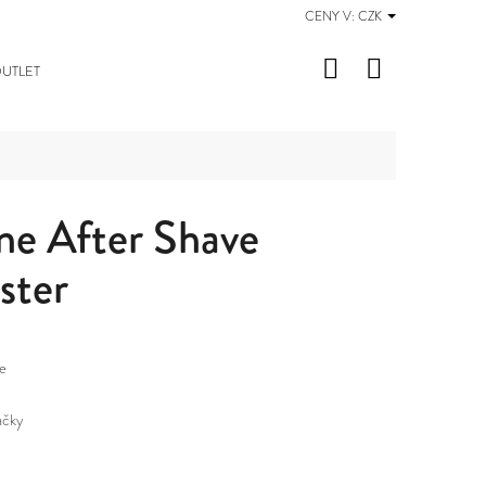
CENY V:
CZK
Hledat
Nákupní
UTLET
košík
e After Shave
ster
e
ačky