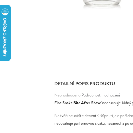
DETAILNÍ POPIS PRODUKTU
Průměrné
Neohodnoceno
Podrobnosti hodnocení
hodnocení
Fine Snake Bite After Shave
neobsahuje žádný pa
produktu
Na tváři neucítíte decentní štípnutí, ale pořádn
je
neobsahuje parfémovou složku, nezanechá po o
0,0