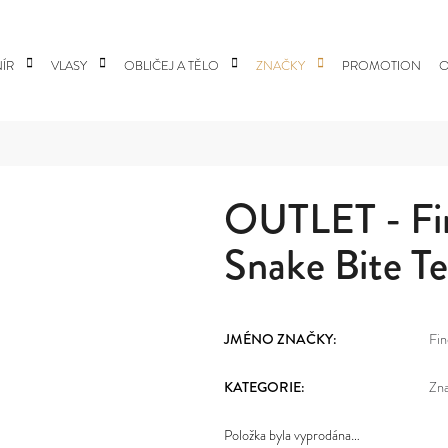
ÍR
VLASY
OBLIČEJ A TĚLO
ZNAČKY
PROMOTION
O
 POTŘEBUJETE NAJÍT?
OUTLET - Fin
HLEDAT
Snake Bite Te
DOPORUČUJEME
JMÉNO ZNAČKY
:
Fin
KATEGORIE
:
Zn
Položka byla vyprodána…