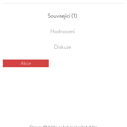
Související (1)
Hodnocení
Diskuze
Akce
Omega 48 štětka na holení z kančích štětin