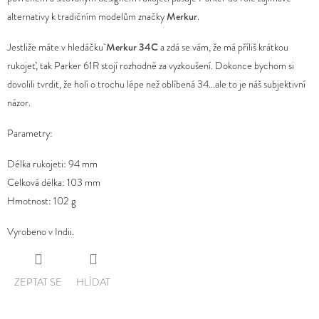
0,0
alternativy k tradičním modelům značky
Merkur
.
D
z
Jestliže máte v hledáčku
Merkur 34C
a zdá se vám, že má příliš krátkou
O
5
rukojeť, tak Parker 61R stojí rozhodně za vyzkoušení. Dokonce bychom si
P
hvězdiček.
dovolili tvrdit, že holí o trochu lépe než oblíbená 34...ale to je náš subjektivní
O
názor.
R
U
Parametry:
Č
U
Délka rukojeti: 94 mm
J
Celková délka: 103 mm
E
Hmotnost: 102 g
M
Vyrobeno v Indii.
E
ZEPTAT SE
HLÍDAT