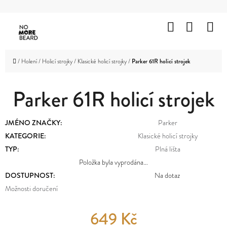
K
Přejít
O
Hledat
Nákup
M
na
Zpět
Zpět
Š
obsah
košík
HOLENÍ
Í
C
Domů
/
Holení
/
Holicí strojky
/
Klasické holicí strojky
/
Parker 61R holicí strojek
K
VOUSY
O
A
KNÍR
Parker 61R holicí strojek
P
O
VLASY
JMÉNO ZNAČKY
:
Parker
T
KATEGORIE
:
Klasické holicí strojky
OBLIČEJ
Ř
A
TYP
:
Plná lišta
TĚLO
E
Položka byla vyprodána…
DOSTUPNOST:
Na dotaz
B
ZNAČKY
Možnosti doručení
U
PROMOTION
J
649 Kč
OUTLET