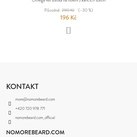
Původně:
280 Kč
(–30 %)
196 Kč
DO
KOŠÍKU
Z
Á
P
KONTAKT
A
more
@
nomorebeard.com
T
+420 720 978 771
Í
nomorebeard.com_official
NOMOREBEARD.COM