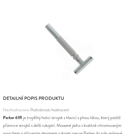
E
MĚNA
T
(CZK)
E
PŘIHLÁŠENÍ
N
A
J
Í
T
?
DETAILNÍ POPIS PRODUKTU
Průměrné
Neohodnoceno
Podrobnosti hodnocení
HLEDAT
hodnocení
Parker 61R
je trojdílný holicí strojek s hlavicí s plnou lištou, který potěší
produktu
příznivce strojků s delší rukojetí. Mosazné jádro s kvalitně chromovaným
je
povrchem a síťovaným designem rukojeti pasuje Parker do role zajímavé