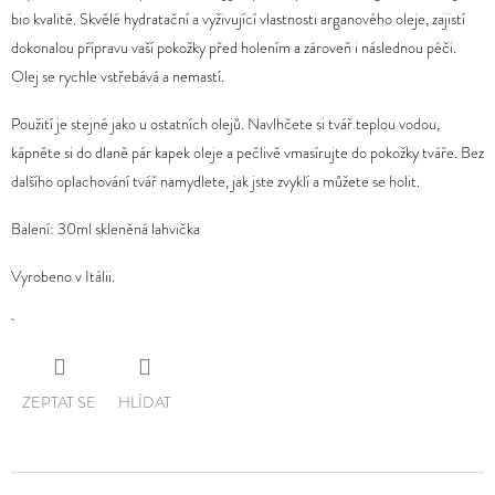
produktu
bio kvalitě. Skvělé hydratační a vyživující vlastnosti arganového oleje, zajistí
D
je
dokonalou přípravu vaší pokožky před holením a zároveň i následnou péči.
O
0,0
Olej se rychle vstřebává a nemastí.
P
z
Použití je stejné jako u ostatních olejů. Navlhčete si tvář teplou vodou,
O
5
kápněte si do dlaně pár kapek oleje a pečlivě vmasírujte do pokožky tváře. Bez
R
hvězdiček.
dalšího oplachování tvář namydlete, jak jste zvyklí a můžete se holit.
U
Č
Balení: 30ml skleněná lahvička
U
J
Vyrobeno v Itálii.
E
M
E
ZEPTAT SE
HLÍDAT