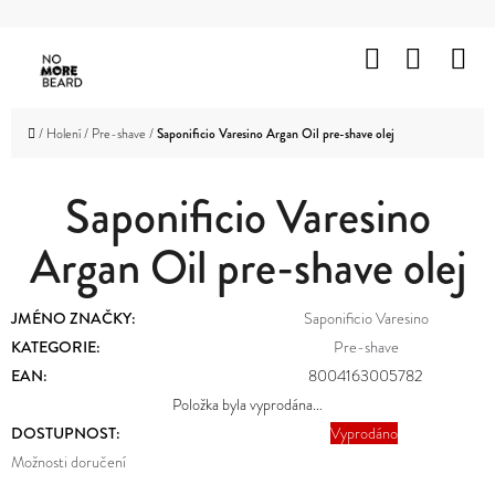
K
Přejít
O
Hledat
Nákup
M
na
Zpět
Zpět
Š
obsah
košík
HOLENÍ
Í
C
Domů
/
Holení
/
Pre-shave
/
Saponificio Varesino Argan Oil pre-shave olej
K
VOUSY
O
A
KNÍR
Saponificio Varesino
P
O
Argan Oil pre-shave olej
VLASY
T
OBLIČEJ
Ř
JMÉNO ZNAČKY
:
Saponificio Varesino
A
TĚLO
E
KATEGORIE
:
Pre-shave
EAN
:
8004163005782
B
ZNAČKY
Položka byla vyprodána…
U
DOSTUPNOST:
Vyprodáno
PROMOTION
J
Možnosti doručení
OUTLET