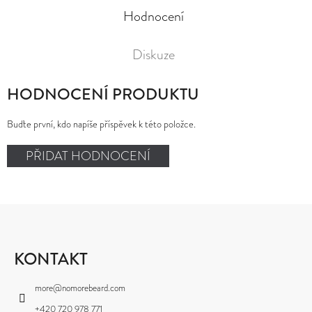
Hodnocení
Diskuze
HODNOCENÍ PRODUKTU
Buďte první, kdo napíše příspěvek k této položce.
PŘIDAT HODNOCENÍ
Z
Á
P
KONTAKT
A
more
@
nomorebeard.com
T
+420 720 978 771