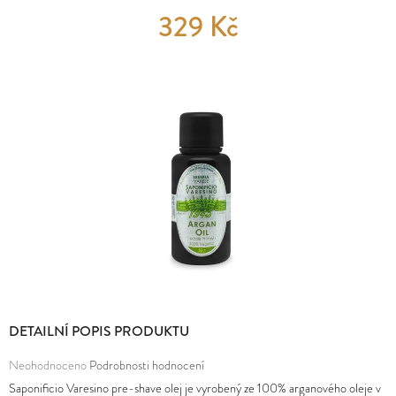
E
329 Kč
MĚNA
T
(CZK)
E
PŘIHLÁŠENÍ
N
A
J
Í
T
?
DETAILNÍ POPIS PRODUKTU
HLEDAT
Průměrné
Neohodnoceno
Podrobnosti hodnocení
hodnocení
Saponificio Varesino pre-shave olej je vyrobený ze 100% arganového oleje v