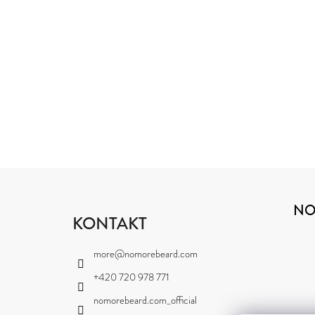
Z
Á
NO
P
KONTAKT
A
more
@
nomorebeard.com
T
+420 720 978 771
Í
nomorebeard.com_official