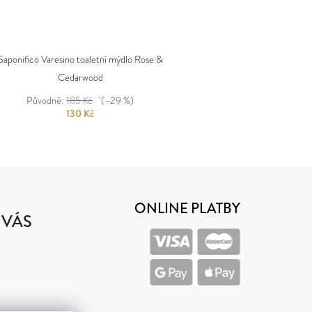
Saponifico Varesino toaletní mýdlo Rose &
Cedarwood
Původně:
185 Kč
(–29 %)
130 Kč
ONLINE PLATBY
 VÁS