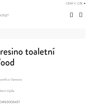
CENY V:
CZK
Hledat
Nákupní
UTLET
košík
resino toaletní
Wood
onificio Varesino
letní mýdla
04163006437