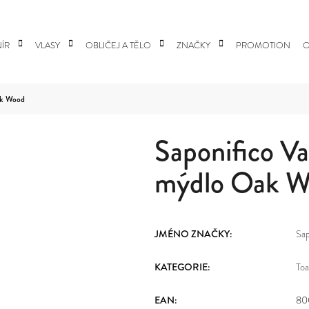
ÍR
VLASY
OBLIČEJ A TĚLO
ZNAČKY
PROMOTION
O
 POTŘEBUJETE NAJÍT?
Oak Wood
Saponifico Va
HLEDAT
mýdlo Oak 
DOPORUČUJEME
JMÉNO ZNAČKY
:
Sap
KATEGORIE
:
Toa
EAN
:
80