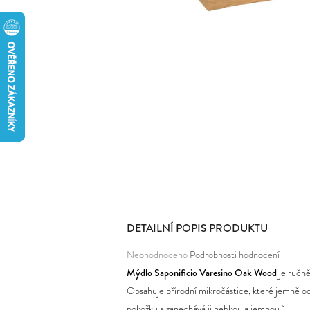
DETAILNÍ POPIS PRODUKTU
Průměrné
Neohodnoceno
Podrobnosti hodnocení
hodnocení
Mýdlo Saponificio Varesino Oak Wood
je ručně
produktu
Obsahuje přírodní mikročástice, které jemně od
je
pokožku a zanechává ji hebkou a jemnou.