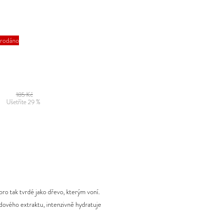
rodáno
185 Kč
Ušetříte 29 %
oro tak tvrdé jako dřevo, kterým voní.
dového extraktu, intenzivně hydratuje