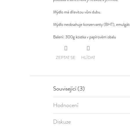
0,0
Mýdlo má dřevitou vůni dubu.
z
5
Mýdlo neobsahuje konzervanty (BHT), emulgáto
hvězdiček.
Balení: 300g kostka v papírovém obalu
ZEPTAT SE
HLÍDAT
Související (3)
Hodnocení
Diskuze