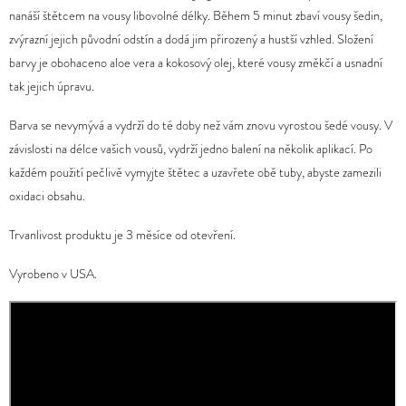
produktu
nanáší štětcem na vousy libovolné délky. Během 5 minut zbaví vousy šedin,
D
je
zvýrazní jejich původní odstín a dodá jim přirozený a hustší vzhled. Složení
O
0,0
barvy je obohaceno aloe vera a kokosový olej, které vousy změkčí a usnadní
P
z
tak jejich úpravu.
O
5
Barva se nevymývá a vydrží do té doby než vám znovu vyrostou šedé vousy. V
R
hvězdiček.
závislosti na délce vašich vousů, vydrží jedno balení na několik aplikací. Po
U
každém použití pečlivě vymyjte štětec a uzavřete obě tuby, abyste zamezili
Č
oxidaci obsahu.
U
J
Trvanlivost produktu je 3 měsíce od otevření.
E
M
Vyrobeno v USA.
E