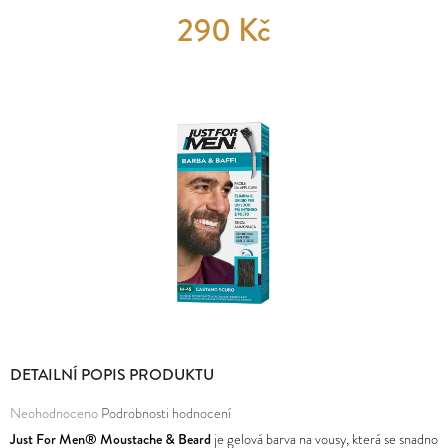
E
290 Kč
MĚNA
T
(CZK)
E
PŘIHLÁŠENÍ
N
A
J
Í
T
?
DETAILNÍ POPIS PRODUKTU
HLEDAT
Průměrné
Neohodnoceno
Podrobnosti hodnocení
hodnocení
Just For Men® Moustache & Beard
je gelová barva na vousy, která se snadno