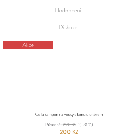
Hodnocení
Diskuze
Akce
Cella šampon na vousy s kondicionérem
Původně:
290 Kč
(–31 %)
200 Kč