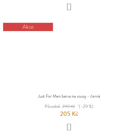
DO
KOŠÍKU
Akce
Just For Men barva na vousy - černá
Původně:
290 Kč
(–29 %)
205 Kč
DO
KOŠÍKU