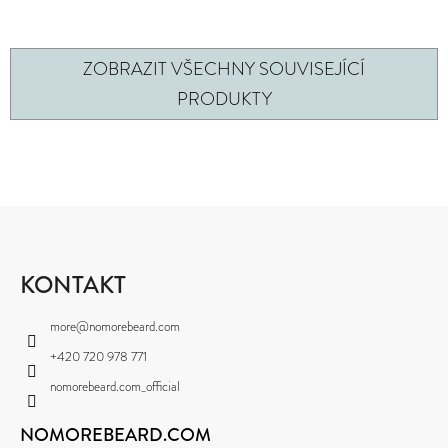
ZOBRAZIT VŠECHNY SOUVISEJÍCÍ
PRODUKTY
Z
Á
P
KONTAKT
A
more
@
nomorebeard.com
T
+420 720 978 771
Í
nomorebeard.com_official
NOMOREBEARD.COM