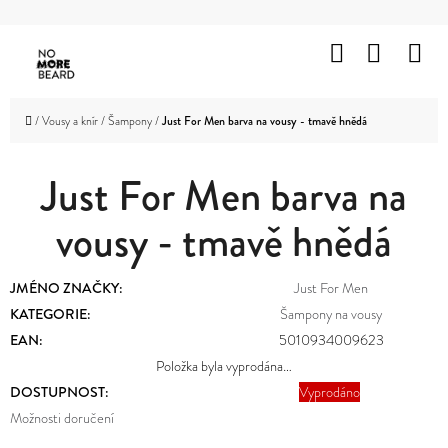
K
Přejít
O
Hledat
Nákup
M
na
Zpět
Zpět
Š
obsah
košík
HOLENÍ
Í
C
Domů
/
Vousy a knír
/
Šampony
/
Just For Men barva na vousy - tmavě hnědá
K
VOUSY
O
A
KNÍR
Just For Men barva na
P
O
vousy - tmavě hnědá
VLASY
T
OBLIČEJ
Ř
JMÉNO ZNAČKY
:
Just For Men
A
TĚLO
E
KATEGORIE
:
Šampony na vousy
EAN
:
5010934009623
B
ZNAČKY
Položka byla vyprodána…
U
DOSTUPNOST:
Vyprodáno
PROMOTION
J
Možnosti doručení
OUTLET