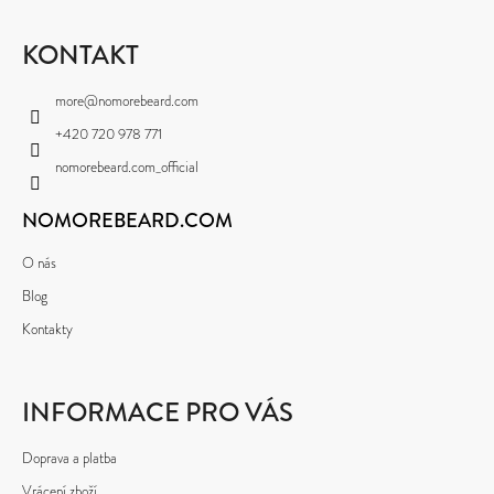
Á
D
P
KONTAKT
O
A
more
@
nomorebeard.com
P
T
O
+420 720 978 771
Í
R
nomorebeard.com_official
U
Č
NOMOREBEARD.COM
U
O nás
J
Blog
E
Kontakty
M
E
INFORMACE PRO VÁS
Doprava a platba
Vrácení zboží