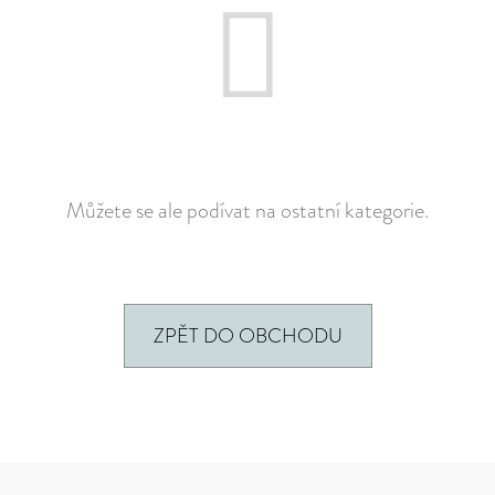
E
MĚNA
T
(CZK)
E
PŘIHLÁŠENÍ
N
A
J
Můžete se ale podívat na ostatní kategorie.
Í
T
?
ZPĚT DO OBCHODU
HLEDAT
Z