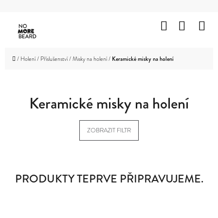
K
Přejít
O
Hledat
Nákup
M
na
Zpět
Zpět
Š
obsah
košík
HOLENÍ
Í
C
Domů
/
Holení
/
Příslušenství
/
Misky na holení
/
Keramické misky na holení
K
VOUSY
O
A
KNÍR
P
Keramické misky na holení
O
VLASY
T
ZOBRAZIT FILTR
OBLIČEJ
Ř
A
TĚLO
E
B
ZNAČKY
PRODUKTY TEPRVE PŘIPRAVUJEME.
U
PROMOTION
J
OUTLET