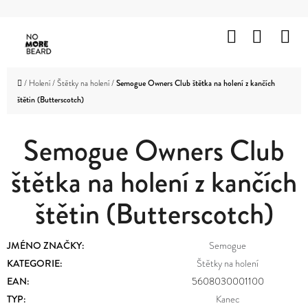
K
Přejít
O
Hledat
Nákup
M
na
Zpět
Zpět
Š
obsah
košík
HOLENÍ
Í
C
Domů
/
Holení
/
Štětky na holení
/
Semogue Owners Club štětka na holení z kančích
K
VOUSY
štětin (Butterscotch)
O
A
KNÍR
P
Semogue Owners Club
O
VLASY
štětka na holení z kančích
T
OBLIČEJ
Ř
A
štětin (Butterscotch)
TĚLO
E
B
ZNAČKY
JMÉNO ZNAČKY
:
Semogue
U
KATEGORIE
:
Štětky na holení
PROMOTION
EAN
:
5608030001100
J
OUTLET
TYP
:
Kanec