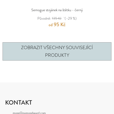
Semogue stojánek na štětku - černý
Původně:
135 Kč
(–29 %)
95 Kč
od
ZOBRAZIT VŠECHNY SOUVISEJÍCÍ
PRODUKTY
Z
Á
P
KONTAKT
A
more
@
nomorebeard.com