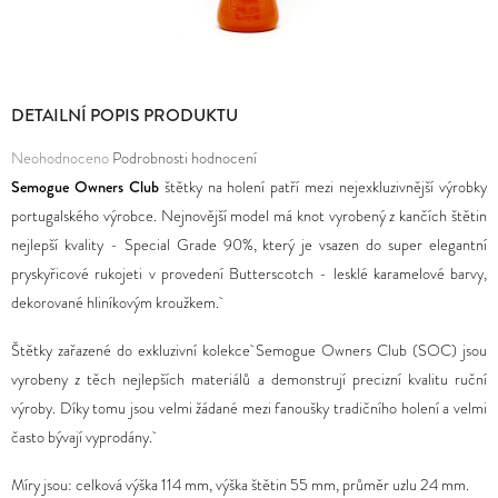
D
O
P
DETAILNÍ POPIS PRODUKTU
O
Průměrné
Neohodnoceno
Podrobnosti hodnocení
R
hodnocení
Semogue Owners Club
štětky na holení patří mezi nejexkluzivnější výrobky
U
produktu
portugalského výrobce. Nejnovější model má knot vyrobený z kančích štětin
Č
je
nejlepší kvality - Special Grade 90%, který je vsazen do super elegantní
U
0,0
pryskyřicové rukojeti v provedení Butterscotch - lesklé karamelové barvy,
J
z
dekorované hliníkovým kroužkem.
E
5
M
Štětky zařazené do exkluzivní kolekce Semogue Owners Club (SOC) jsou
hvězdiček.
E
vyrobeny z těch nejlepších materiálů a demonstrují precizní kvalitu ruční
výroby. Díky tomu jsou velmi žádané mezi fanoušky tradičního holení a velmi
často bývají vyprodány.
Míry jsou: celková výška 114 mm, výška štětin 55 mm, průměr uzlu 24 mm.