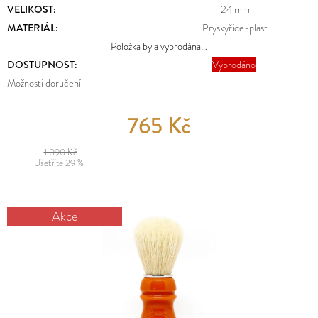
E
VELIKOST
:
24 mm
MĚNA
T
(CZK)
MATERIÁL
:
Pryskyřice-plast
E
Položka byla vyprodána…
PŘIHLÁŠENÍ
DOSTUPNOST:
Vyprodáno
N
Možnosti doručení
A
J
765 Kč
Í
1 090 Kč
T
Ušetříte 29 %
?
Akce
HLEDAT