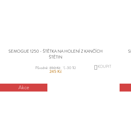
SEMOGUE 1250 - ŠTĚTKA NA HOLENÍ Z KANČÍCH
S
ŠTĚTIN
DO
Původně:
350 Kč
(–30 %)
245 Kč
KOŠÍKU
Akce