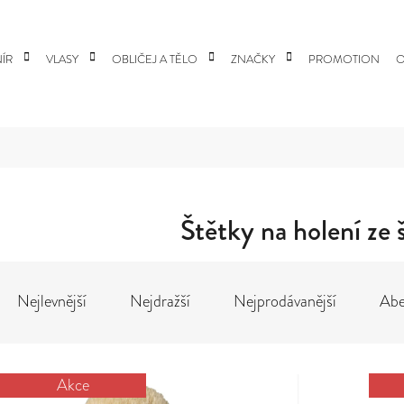
ÍR
VLASY
OBLIČEJ A TĚLO
ZNAČKY
PROMOTION
O
 POTŘEBUJETE NAJÍT?
HLEDAT
Štětky na holení ze 
Ř
DOPORUČUJEME
A
Nejlevnější
Nejdražší
Nejprodávanější
Abe
Z
E
N
V
Í
Akce