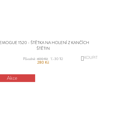
EMOGUE 1520 - ŠTĚTKA NA HOLENÍ Z KANČÍCH
ŠTĚTIN
DO
Původně:
400 Kč
(–30 %)
280 Kč
KOŠÍKU
Akce