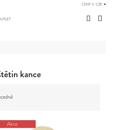
CENY V:
CZK
Hledat
Nákupní
UTLET
košík
štětin kance
cedně
Akce