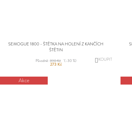
SEMOGUE 1800 - ŠTĚTKA NA HOLENÍ Z KANČÍCH
S
ŠTĚTIN
DO
Původně:
390 Kč
(–30 %)
273 Kč
KOŠÍKU
Akce