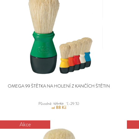
Ý
P
P
R
I
O
S
D
P
U
R
K
O
T
D
Ů
U
K
T
Ů
OMEGA 99 ŠTĚTKA NA HOLENÍ Z KANČÍCH ŠTĚTIN
Původně:
125 Kč
(–29 %)
88 Kč
od
Akce