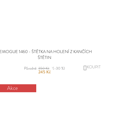
EMOGUE 1460 - ŠTĚTKA NA HOLENÍ Z KANČÍCH
ŠTĚTIN
DO
Původně:
350 Kč
(–30 %)
245 Kč
KOŠÍKU
Akce