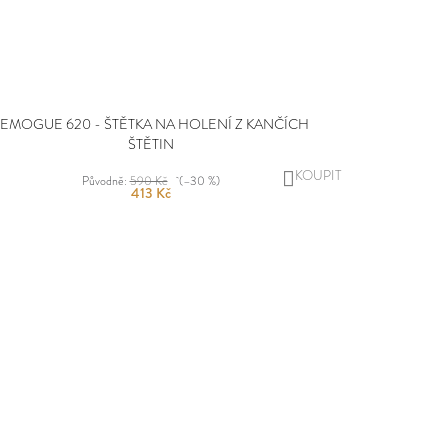
EMOGUE 620 - ŠTĚTKA NA HOLENÍ Z KANČÍCH
ŠTĚTIN
DO
Původně:
590 Kč
(–30 %)
413 Kč
KOŠÍKU