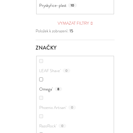
Pryskyřice-plast
10
VYMAZAT FILTRY
Položek k zobrazení:
15
ZNAČKY
LEAF Shave
0
Omega
8
Phoenix Artisan
0
RazoRock
0