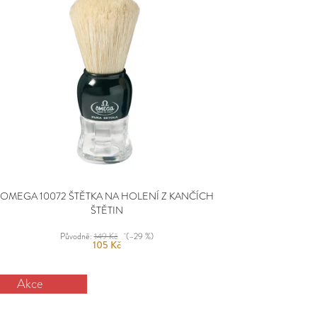
OMEGA 10072 ŠTĚTKA NA HOLENÍ Z KANČÍCH
ŠTĚTIN
Původně:
149 Kč
(–29 %)
105 Kč
Akce