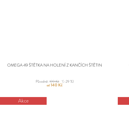
OMEGA 49 ŠTĚTKA NA HOLENÍ Z KANČÍCH ŠTĚTIN
Původně:
199 Kč
(–29 %)
140 Kč
od
Akce