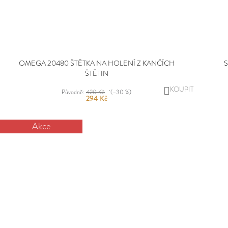
OMEGA 20480 ŠTĚTKA NA HOLENÍ Z KANČÍCH
S
ŠTĚTIN
DO
Původně:
420 Kč
(–30 %)
294 Kč
KOŠÍKU
Akce