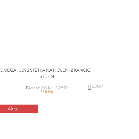
OMEGA 10098 ŠTĚTKA NA HOLENÍ Z KANČÍCH
ŠTĚTIN
DO
Původně:
249 Kč
(–29 %)
175 Kč
KOŠÍKU
Akce