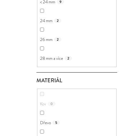
< 24 mm
9
24 mm
2
26 mm
2
28 mm a více
2
MATERIÁL
Kov
0
Dřevo
5