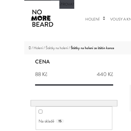
K
Přejít
PŘIHLÁŠENÍ
REGISTROVAT
O
na
Zpět
Zpět
HOLENÍ
VOUSY A KN
Š
do
do
obsah
Í
obchodu
obchodu
CO
K
Domů
/
Holení
/
Štětky na holení
/
Štětky na holení ze štětin kance
P
CENA
O
88
Kč
440
Kč
S
T
R
A
N
Na skladě
15
N