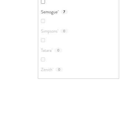
Semogue
7
Simpsons
0
Tatara
0
Zenith
0