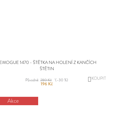
EMOGUE 1470 - ŠTĚTKA NA HOLENÍ Z KANČÍCH
ŠTĚTIN
DO
Původně:
280 Kč
(–30 %)
196 Kč
KOŠÍKU
Akce