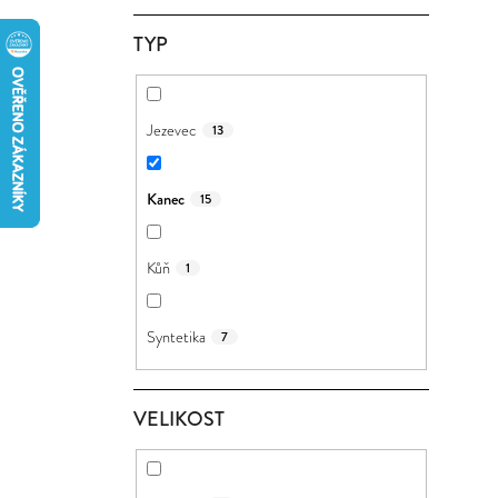
Í
TYP
P
A
N
Jezevec
13
E
L
Kanec
15
Kůň
1
Syntetika
7
VELIKOST