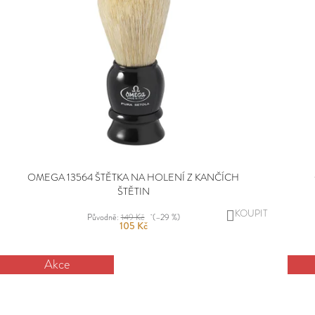
OMEGA 13564 ŠTĚTKA NA HOLENÍ Z KANČÍCH
ŠTĚTIN
DO
Původně:
149 Kč
(–29 %)
105 Kč
KOŠÍKU
Akce