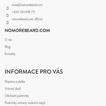
A
V
more
@
nomorebeard.com
K
T
D
Y
+420 720 978 771
O
Í
V
nomorebeard.com_official
Ý
P
P
O
NOMOREBEARD.COM
I
R
S
U
O nás
U
Č
Blog
U
Kontakty
J
E
INFORMACE PRO VÁS
M
E
Doprava a platba
Vrácení zboží
Obchodní podmínky
Podmínky ochrany osobních údajů