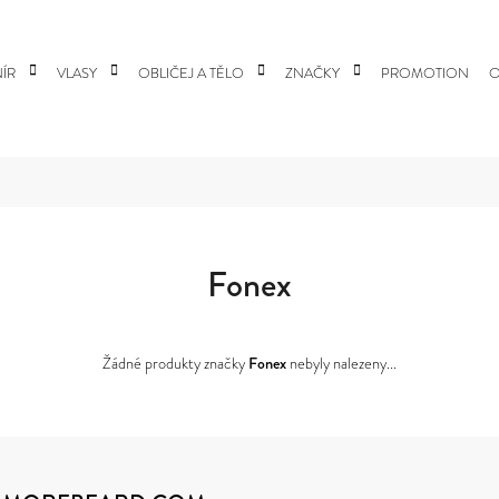
ÍR
VLASY
OBLIČEJ A TĚLO
ZNAČKY
PROMOTION
O
 POTŘEBUJETE NAJÍT?
HLEDAT
Fonex
DOPORUČUJEME
Žádné produkty značky
Fonex
nebyly nalezeny...