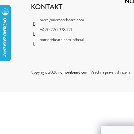
NO
P
KONTAKT
A
more
@
nomorebeard.com
T
+420 720 978 771
Í
nomorebeard.com_official
Copyright 2026
nomorebeard.com
. Všechna práva vyhrazena.