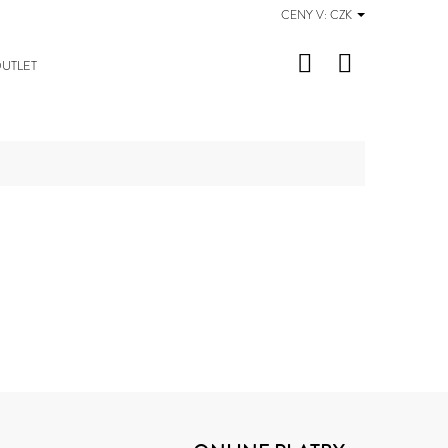
CENY V:
CZK
Hledat
Nákupní
UTLET
košík