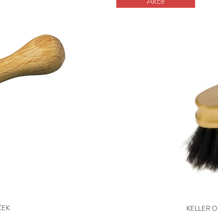
Akce
ČEK
KELLER O