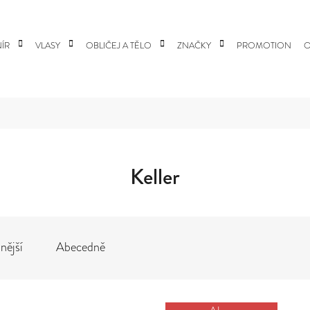
ÍR
VLASY
OBLIČEJ A TĚLO
ZNAČKY
PROMOTION
O
 POTŘEBUJETE NAJÍT?
HLEDAT
Keller
DOPORUČUJEME
nější
Abecedně