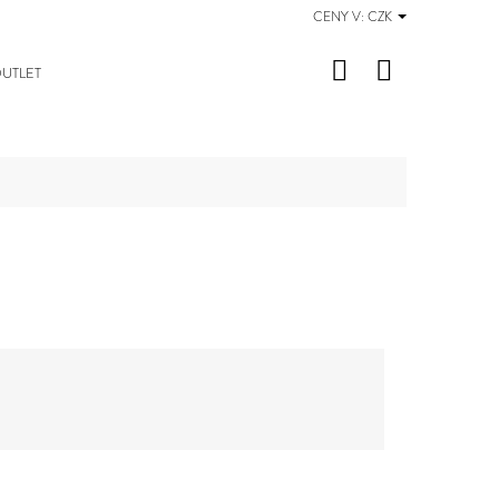
CENY V:
CZK
Hledat
Nákupní
UTLET
košík