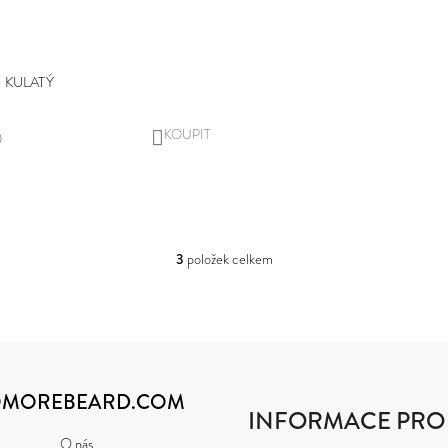
 KULATÝ
DO
)
KOŠÍKU
3
položek celkem
O
V
L
Á
D
A
C
Í
MOREBEARD.COM
INFORMACE PRO
P
R
O nás