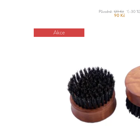
Původně:
129 Kč
(–30 %
90 Kč
Akce