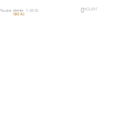
DO
Původně:
259 Kč
(–30 %)
180 Kč
KOŠÍKU