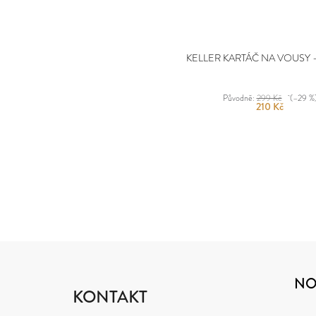
KELLER KARTÁČ NA VOUSY -
Původně:
299 Kč
(–29 %
210 Kč
Z
Á
NO
P
KONTAKT