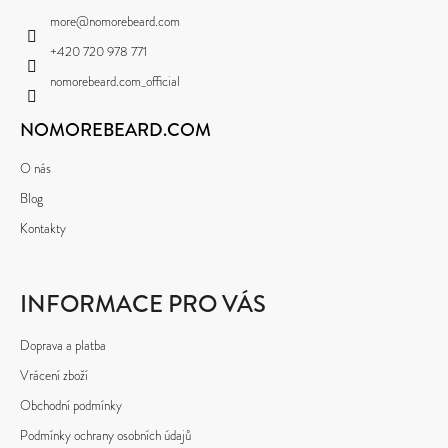
E
A
MĚNA
more
@
nomorebeard.com
T
T
(CZK)
+420 720 978 771
E
Í
nomorebeard.com_official
PŘIHLÁŠENÍ
N
NOMOREBEARD.COM
A
J
O nás
Í
Blog
T
Kontakty
?
INFORMACE PRO VÁS
Doprava a platba
Vrácení zboží
HLEDAT
Obchodní podmínky
Podmínky ochrany osobních údajů