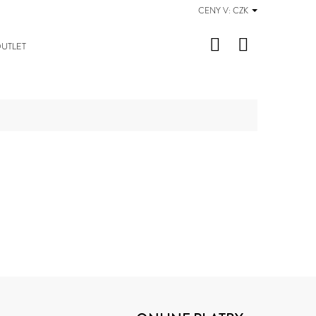
CENY V:
CZK
Hledat
Nákupní
UTLET
košík