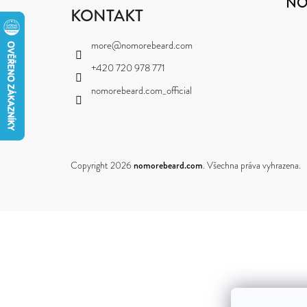
NO
P
KONTAKT
A
more
@
nomorebeard.com
T
+420 720 978 771
Í
nomorebeard.com_official
Copyright 2026
nomorebeard.com
. Všechna práva vyhrazena.