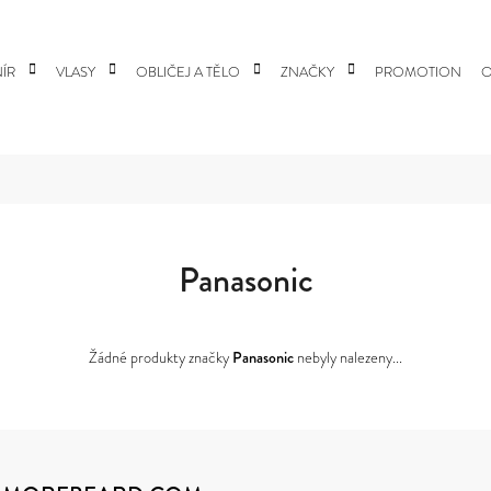
ÍR
VLASY
OBLIČEJ A TĚLO
ZNAČKY
PROMOTION
O
 POTŘEBUJETE NAJÍT?
HLEDAT
Panasonic
DOPORUČUJEME
Žádné produkty značky
Panasonic
nebyly nalezeny...