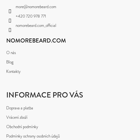
E
A
MĚNA
more
@
nomorebeard.com
T
T
(CZK)
+420 720 978 771
E
Í
nomorebeard.com_official
PŘIHLÁŠENÍ
N
NOMOREBEARD.COM
A
J
O nás
Í
Blog
T
Kontakty
?
INFORMACE PRO VÁS
Doprava a platba
Vrácení zboží
HLEDAT
Obchodní podmínky
Podmínky ochrany osobních údajů