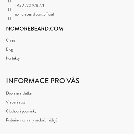
K
T
Y
+420 720 978 771
Í
V
nomorebeard.com_official
Ý
P
NOMOREBEARD.COM
I
S
U
O nás
Blog
Kontakty
INFORMACE PRO VÁS
Doprava a platba
Vrácení zboží
Obchodní podmínky
Podmínky ochrany osobních údajů