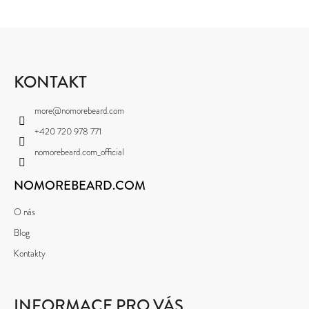
Z
Á
P
KONTAKT
A
more
@
nomorebeard.com
T
+420 720 978 771
Í
nomorebeard.com_official
NOMOREBEARD.COM
O nás
Blog
Kontakty
INFORMACE PRO VÁS