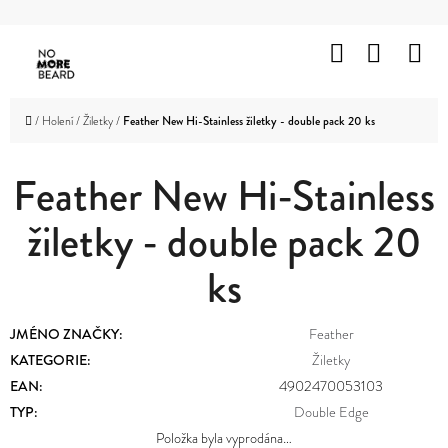
K
Přejít
O
Hledat
Nákup
M
na
Zpět
Zpět
Š
obsah
košík
HOLENÍ
Í
C
Domů
/
Holení
/
Žiletky
/
Feather New Hi-Stainless žiletky - double pack 20 ks
K
VOUSY
O
A
KNÍR
Feather New Hi-Stainless
P
O
žiletky - double pack 20
VLASY
T
ks
OBLIČEJ
Ř
A
TĚLO
E
JMÉNO ZNAČKY
:
Feather
B
ZNAČKY
KATEGORIE
:
Žiletky
U
EAN
:
4902470053103
PROMOTION
TYP
:
Double Edge
J
OUTLET
Položka byla vyprodána…