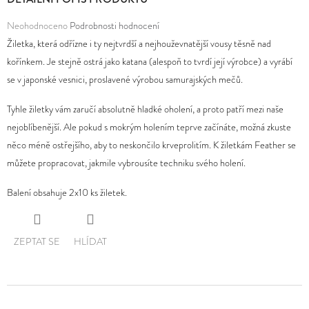
Průměrné
Neohodnoceno
Podrobnosti hodnocení
D
hodnocení
Žiletka, která odřízne i ty nejtvrdší a nejhouževnatější vousy těsně nad
O
produktu
kořínkem. Je stejně ostrá jako katana (alespoň to tvrdí její výrobce) a vyrábí
P
je
se v japonské vesnici, proslavené výrobou samurajských mečů.
O
0,0
R
Tyhle žiletky vám zaručí absolutně hladké oholení, a proto patří mezi naše
z
U
nejoblíbenější. Ale pokud s mokrým holením teprve začínáte, možná zkuste
5
Č
něco méně ostřejšího, aby to neskončilo krveprolitím. K žiletkám Feather se
hvězdiček.
U
můžete propracovat, jakmile vybrousíte techniku svého holení.
J
E
Balení obsahuje 2x10 ks žiletek.
M
E
ZEPTAT SE
HLÍDAT