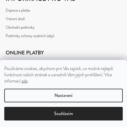
Doprava a platba
Vrácení zboží
Obchodní podmínky
Podmínky ochrany osobních údajů
ONLINE PLATBY
Používáme cookies, abychom pro Vás zajistili, co možná nejlepší
funkčnost našich stránek a usnadnili Vám jejich prohlížení. Více
informací
zde
.
Nastavení
Vytvořil Shoptet
Souhlasím
&
Copyright 2026
nomorebeard.com
. Všechna práva vyhrazena.